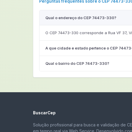
Perguntas frequentes sobre o CEP 74473-33
Qual o endereço do CEP 74473-330?
O CEP 74473-330 corresponde a Rua VF 37, Vil
A que cidade e estado pertence o CEP 7447
Qual o bairro do CEP 74473-330?
BuscarCep
Solução profissional para busca e validação de C
em tempo real via Web Service. Desenvolvido co