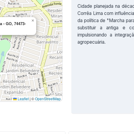
Cidade planejada na década
Corrêa Lima com influênci
da política de "Marcha par
×
a - GO, 74473-
substituir a antiga e c
impulsionando a integra
agropecuária.
Leaflet
|
©
OpenStreetMap