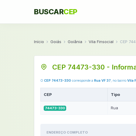
BUSCAR
CEP
Início
Goiás
Goiânia
Vila Finsocial
CEP 744
CEP 74473-330 - Inform
O
CEP 74473-330
corresponde a
Rua VF 37
, no bairro
Vila 
CEP
Tipo
Rua
74473-330
ENDEREÇO COMPLETO