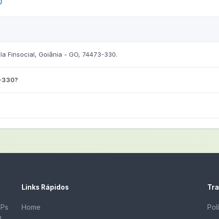
0
a Finsocial, Goiânia - GO, 74473-330.
3-330?
Links Rápidos
Tra
EPs
Home
Pol
m