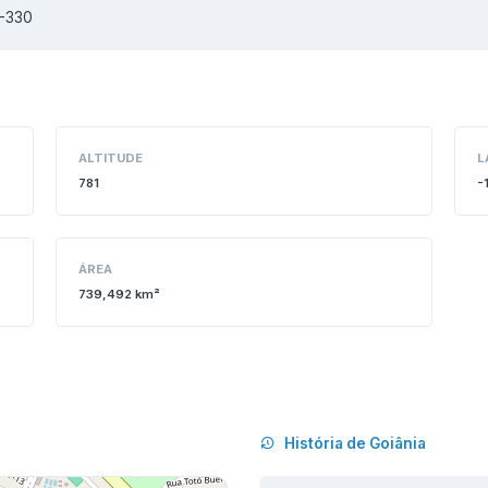
3-330
ALTITUDE
L
781
-
ÁREA
739,492 km²
História de Goiânia