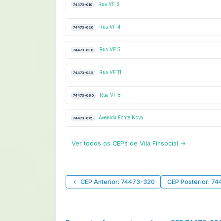
Rua VF 3
74473-010
Rua VF 4
74473-020
Rua VF 5
74473-030
Rua VF 11
74473-045
Rua VF 8
74473-060
Avenida Fonte Nova
74473-075
Ver todos os CEPs de Vila Finsocial →
CEP Anterior: 74473-320
CEP Posterior: 7