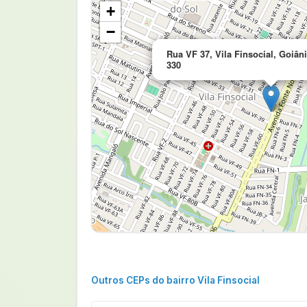
+
−
Rua VF 37, Vila Finsocial, Goiâni
330
Outros CEPs do bairro Vila Finsocial