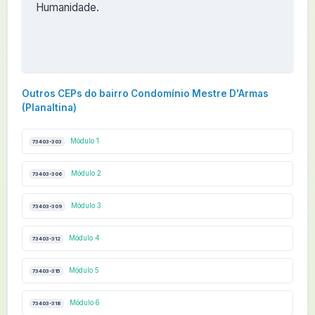
Humanidade.
Outros CEPs do bairro Condomínio Mestre D'Armas
(Planaltina)
Módulo 1
73403-303
Módulo 2
73403-306
Módulo 3
73403-309
Módulo 4
73403-312
Módulo 5
73403-315
Módulo 6
73403-318