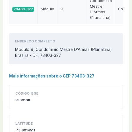
Condomínio
Mestre
Módulo
9
Brasília
73403-327
D'Armas
(Planaltina)
ENDEREÇO COMPLETO
Módulo 9, Condomínio Mestre D'Armas (Planaltina),
Brasília - DF, 73403-327
Mais informações sobre o CEP 73403-327
CÓDIGO IBGE
5300108
LATITUDE
-15.6014511