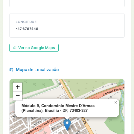
LONGITUDE
-47.6767446
Ver no Google Maps
Mapa de Localização
+
−
×
Módulo 9, Condomínio Mestre D'Armas
(Planaltina), Brasília - DF, 73403-327