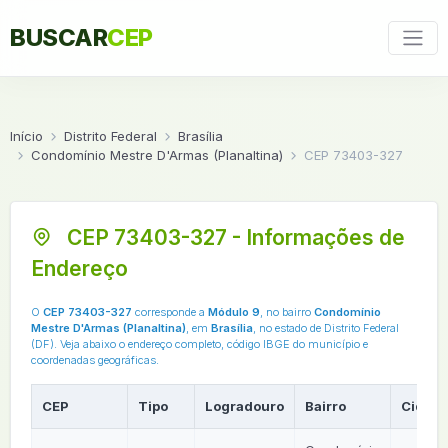
BUSCAR
CEP
Início
Distrito Federal
Brasília
Condomínio Mestre D'Armas (Planaltina)
CEP 73403-327
CEP 73403-327 - Informações de
Endereço
O
CEP 73403-327
corresponde a
Módulo 9
, no bairro
Condomínio
Mestre D'Armas (Planaltina)
, em
Brasília
, no estado de Distrito Federal
(DF). Veja abaixo o endereço completo, código IBGE do município e
coordenadas geográficas.
CEP
Tipo
Logradouro
Bairro
Cidad