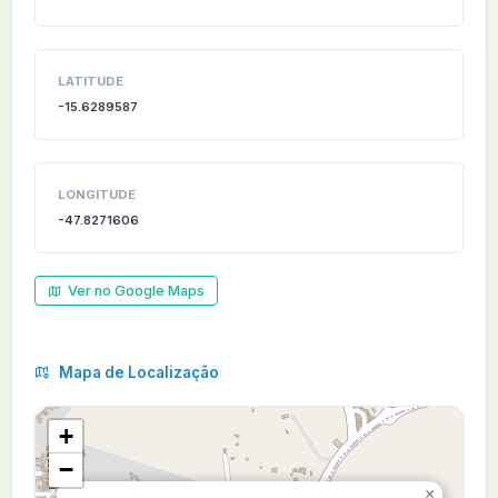
LATITUDE
-15.6289587
LONGITUDE
-47.8271606
Ver no Google Maps
Mapa de Localização
+
−
×