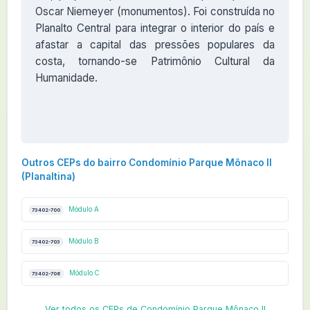
Oscar Niemeyer (monumentos). Foi construída no
Planalto Central para integrar o interior do país e
afastar a capital das pressões populares da
costa, tornando-se Patrimônio Cultural da
Humanidade.
Outros CEPs do bairro Condomínio Parque Mônaco II
(Planaltina)
Módulo A
73402-700
Módulo B
73402-703
Módulo C
73402-706
Ver todos os CEPs de Condomínio Parque Mônaco II