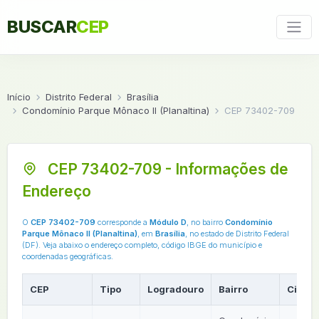
BUSCAR
CEP
Início
Distrito Federal
Brasília
Condomínio Parque Mônaco II (Planaltina)
CEP 73402-709
CEP 73402-709 - Informações de
Endereço
O
CEP 73402-709
corresponde a
Módulo D
, no bairro
Condomínio
Parque Mônaco II (Planaltina)
, em
Brasília
, no estado de Distrito Federal
(DF). Veja abaixo o endereço completo, código IBGE do município e
coordenadas geográficas.
CEP
Tipo
Logradouro
Bairro
Cidad