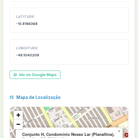
LATITUDE
-15.8186368
LONGITUDE
-48.1040209
Ver no Google Maps
Mapa de Localização
+
−
×
Conjunto H, Condomínio Nosso Lar (Planaltina),