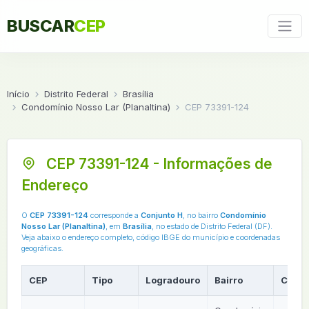
BUSCAR
CEP
Início
Distrito Federal
Brasília
Condomínio Nosso Lar (Planaltina)
CEP 73391-124
CEP 73391-124 - Informações de
Endereço
O
CEP 73391-124
corresponde a
Conjunto H
, no bairro
Condomínio
Nosso Lar (Planaltina)
, em
Brasília
, no estado de Distrito Federal (DF).
Veja abaixo o endereço completo, código IBGE do município e coordenadas
geográficas.
CEP
Tipo
Logradouro
Bairro
Cidad