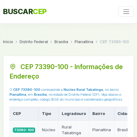
BUSCAR
CEP
Início
Distrito Federal
Brasília
Planaltina
CEP 73390-100
CEP 73390-100 - Informações de
Endereço
O
CEP 73390-100
corresponde a
Núcleo Rural Tabatinga
, no bairro
Planaltina
, em
Brasília
, no estado de Distrito Federal (DF). Veja abaixo o
endereço completo, código IBGE do município e coordenadas geográficas.
CEP
Tipo
Logradouro
Bairro
Cidade
Rural
Núcleo
Planaltina
Brasília
73390-100
Tabatinga