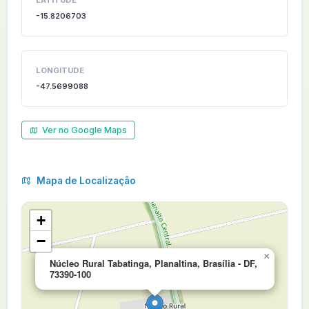
LATITUDE
-15.8206703
LONGITUDE
-47.5699088
Ver no Google Maps
Mapa de Localização
+
−
×
Núcleo Rural Tabatinga, Planaltina, Brasília - DF,
73390-100