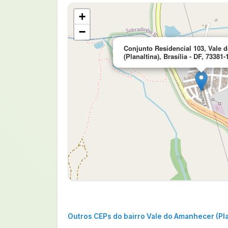
+
−
Conjunto Residencial 103, Vale
(Planaltina), Brasília - DF, 73381-
Outros CEPs do bairro Vale do Amanhecer (Pla