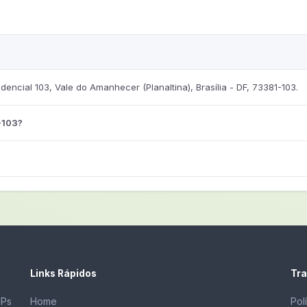
ncial 103, Vale do Amanhecer (Planaltina), Brasília - DF, 73381-103.
-103?
Links Rápidos
Tra
EPs
Home
Pol