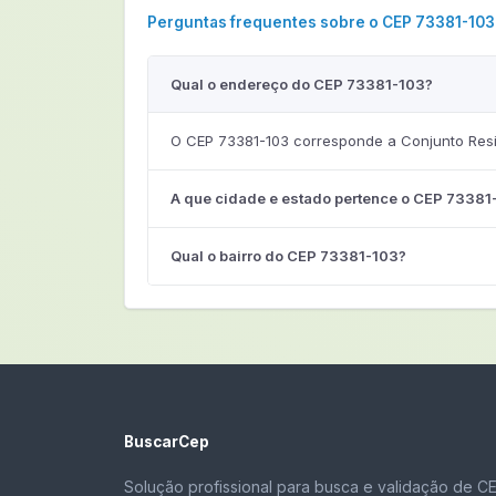
Perguntas frequentes sobre o CEP 73381-103
Qual o endereço do CEP 73381-103?
O CEP 73381-103 corresponde a Conjunto Reside
A que cidade e estado pertence o CEP 73381
Qual o bairro do CEP 73381-103?
BuscarCep
Solução profissional para busca e validação de C