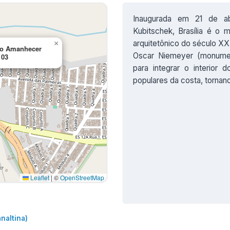
Inaugurada em 21 de abr
Kubitschek, Brasília é o
arquitetônico do século XX,
×
 do Amanhecer
Oscar Niemeyer (monument
103
para integrar o interior 
populares da costa, tornan
Leaflet
|
©
OpenStreetMap
naltina)