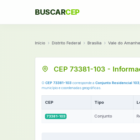
BUSCAR
CEP
Início
Distrito Federal
Brasília
Vale do Amanhec
CEP 73381-103 - Informa
O
CEP 73381-103
corresponde a
Conjunto Residencial 103
município e coordenadas geográficas.
CEP
Tipo
L
Conjunto
R
73381-103