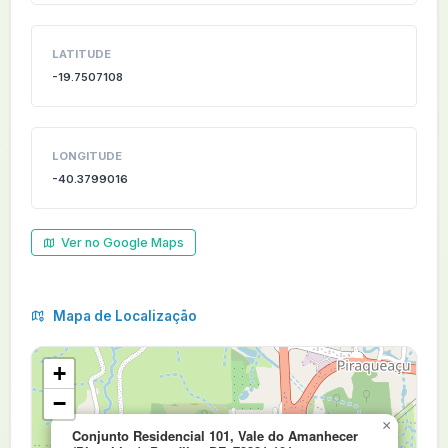
LATITUDE
-19.7507108
LONGITUDE
-40.3799016
Ver no Google Maps
Mapa de Localização
+
−
×
Conjunto Residencial 101, Vale do Amanhecer