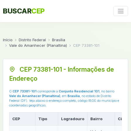
BUSCAR
CEP
Início
Distrito Federal
Brasília
Vale do Amanhecer (Planaltina)
CEP 73381-101
CEP 73381-101 - Informações de
Endereço
O
CEP 73381-101
corresponde a
Conjunto Residencial 101
, no bairro
Vale do Amanhecer (Planaltina)
, em
Brasília
, no estado de Distrito
Federal (DF). Veja abaixo o endereço completo, código IBGE do município e
coordenadas geográficas.
CEP
Tipo
Logradouro
Bairro
Cidad