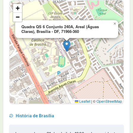
+
−
×
Quadra QS 6 Conjunto 240A, Areal (Águas
Claras), Brasília - DF, 71966-360
Leaflet
|
©
OpenStreetMap
História de Brasília