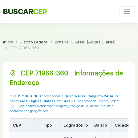
BUSCAR
CEP
Início
Distrito Federal
Brasília
Areal (Águas Claras)
CEP 71966-360
CEP 71966-360 - Informações de
Endereço
O
CEP 71966-360
corresponde a
Quadra QS 6 Conjunto 240A
, no
bairro
Areal (Águas Claras)
, em
Brasília
, no estado de Distrito Federal
(DF). Veja abaixo o endereço completo, código IBGE do município e
coordenadas geográficas.
CEP
Tipo
Logradouro
Bairro
Cidade