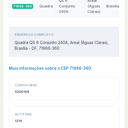
QS 6
Areal
Quadra
Conjunto
(Águas
Brasília
71966-360
240A
Claras)
ENDEREÇO COMPLETO
Quadra QS 6 Conjunto 240A, Areal (Águas Claras),
Brasília - DF, 71966-360
Mais informações sobre o CEP 71966-360
CÓDIGO IBGE
5300108
ALTITUDE
1214