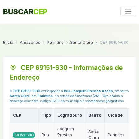
BUSCAR
CEP
Início
Amazonas
Parintins
Santa Clara
CEP 69151-630
CEP 69151-630 - Informações de
Endereço
O
CEP 69151-630
corresponde a
Rua Joaquim Prestes Azedo
, no bairro
Santa Clara
, em
Parintins
, no estado de Amazonas (AM). Veja abaixo o
endereço completo, código IBGE do município e coordenadas geográficas.
CEP
Tipo
Logradouro
Bairro
Cidade
UF
Joaquim
Santa
Rua
Prestes
Parintins
69151-630
AM
Clara