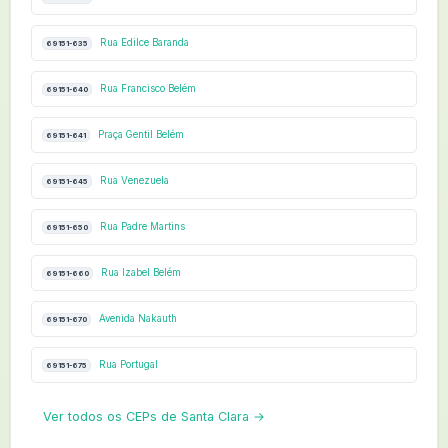
Rua Edilce Baranda
69151-635
Rua Francisco Belém
69151-640
Praça Gentil Belém
69151-641
Rua Venezuela
69151-645
Rua Padre Martins
69151-650
Rua Izabel Belém
69151-660
Avenida Nakauth
69151-670
Rua Portugal
69151-675
Ver todos os CEPs de Santa Clara →