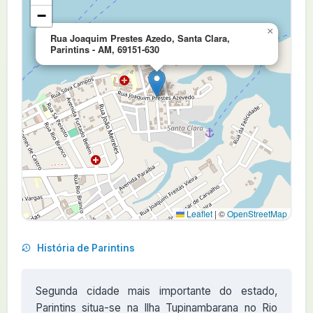
−
×
Rua Joaquim Prestes Azedo, Santa Clara,
Parintins - AM, 69151-630
Leaflet
|
©
OpenStreetMap
História de Parintins
Segunda cidade mais importante do estado,
Parintins situa-se na Ilha Tupinambarana no Rio