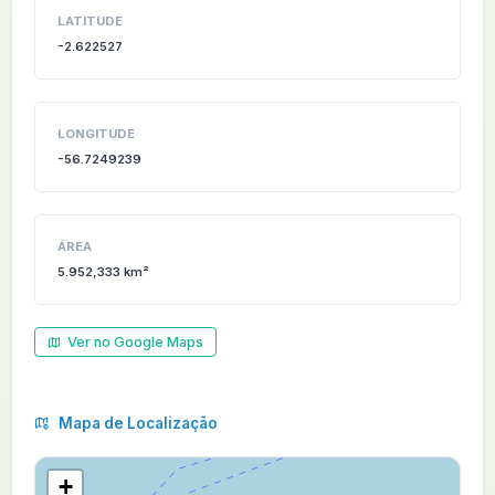
LATITUDE
-2.622527
LONGITUDE
-56.7249239
ÁREA
5.952,333 km²
Ver no Google Maps
Mapa de Localização
+