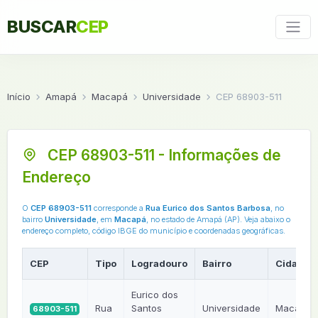
BUSCAR
CEP
Início
Amapá
Macapá
Universidade
CEP 68903-511
CEP 68903-511 - Informações de
Endereço
O
CEP 68903-511
corresponde a
Rua Eurico dos Santos Barbosa
, no
bairro
Universidade
, em
Macapá
, no estado de Amapá (AP). Veja abaixo o
endereço completo, código IBGE do município e coordenadas geográficas.
CEP
Tipo
Logradouro
Bairro
Cidade
Eurico dos
Rua
Santos
Universidade
Macapá
68903-511