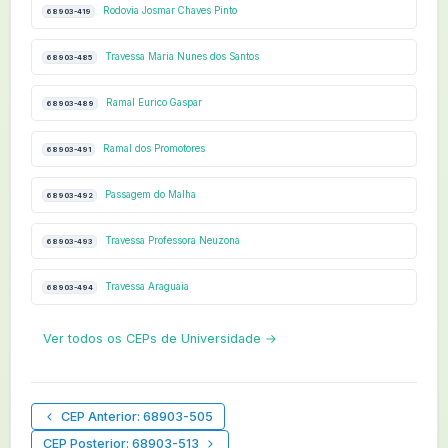
Rodovia Josmar Chaves Pinto
68903-419
Travessa Maria Nunes dos Santos
68903-485
Ramal Eurico Gaspar
68903-489
Ramal dos Promotores
68903-491
Passagem do Malha
68903-492
Travessa Professora Neuzona
68903-493
Travessa Araguaia
68903-494
Ver todos os CEPs de Universidade →
CEP Anterior: 68903-505
CEP Posterior: 68903-513