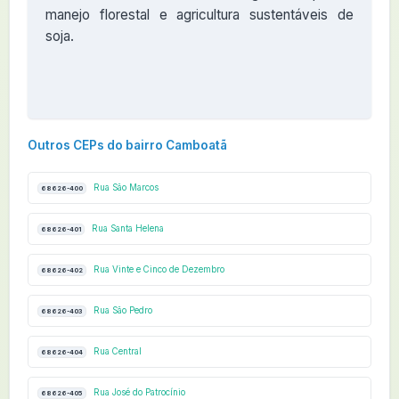
manejo florestal e agricultura sustentáveis de
soja.
Outros CEPs do bairro Camboatã
Rua São Marcos
68626-400
Rua Santa Helena
68626-401
Rua Vinte e Cinco de Dezembro
68626-402
Rua São Pedro
68626-403
Rua Central
68626-404
Rua José do Patrocínio
68626-405