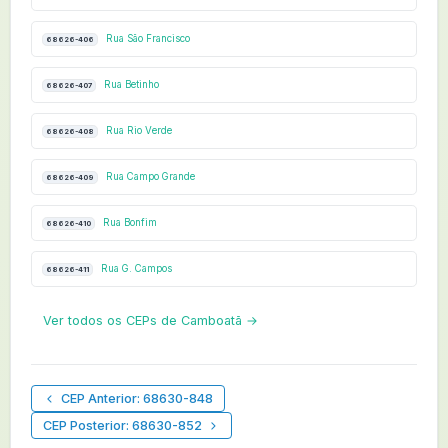
Rua São Francisco
68626-406
Rua Betinho
68626-407
Rua Rio Verde
68626-408
Rua Campo Grande
68626-409
Rua Bonfim
68626-410
Rua G. Campos
68626-411
Ver todos os CEPs de Camboatã →
CEP Anterior: 68630-848
CEP Posterior: 68630-852