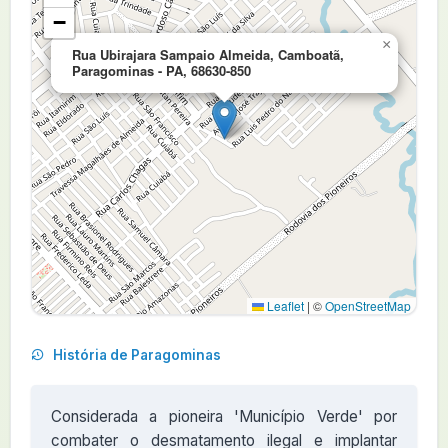
−
×
Rua Ubirajara Sampaio Almeida, Camboatã,
Paragominas - PA, 68630-850
Leaflet
|
©
OpenStreetMap
História de Paragominas
Considerada a pioneira 'Município Verde' por
combater o desmatamento ilegal e implantar