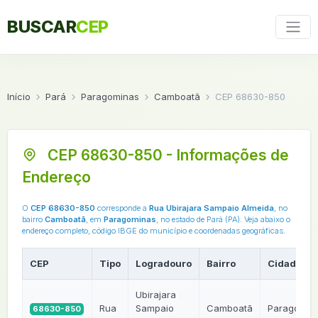
BUSCAR
CEP
Início
Pará
Paragominas
Camboatã
CEP 68630-850
CEP 68630-850 - Informações de
Endereço
O
CEP 68630-850
corresponde a
Rua Ubirajara Sampaio Almeida
, no
bairro
Camboatã
, em
Paragominas
, no estado de Pará (PA). Veja abaixo o
endereço completo, código IBGE do município e coordenadas geográficas.
CEP
Tipo
Logradouro
Bairro
Cidade
Ubirajara
Rua
Sampaio
Camboatã
Paragomin
68630-850