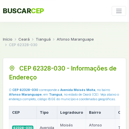
BUSCAR
CEP
Início
Ceará
Tianguá
Afonso Maranguape
CEP 62328-030
CEP 62328-030 - Informações de
Endereço
O
CEP 62328-030
corresponde a
Avenida Moisés Moita
, no bairro
Afonso Maranguape
, em
Tianguá
, no estado de Ceará (CE). Veja abaixo o
endereço completo, código IBGE do município e coordenadas geográficas.
CEP
Tipo
Logradouro
Bairro
Cida
Moisés
Afonso
Avenida
Tiang
62328-030