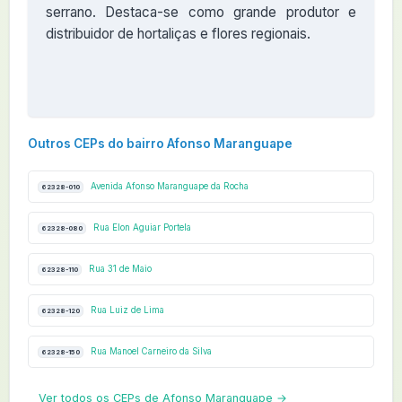
serrano. Destaca-se como grande produtor e
distribuidor de hortaliças e flores regionais.
Outros CEPs do bairro Afonso Maranguape
Avenida Afonso Maranguape da Rocha
62328-010
Rua Elon Aguiar Portela
62328-080
Rua 31 de Maio
62328-110
Rua Luiz de Lima
62328-120
Rua Manoel Carneiro da Silva
62328-150
Ver todos os CEPs de Afonso Maranguape →