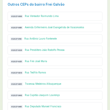
Outros CEPs do bairro Frei Galvão
Rua Vereador Raimundo Lima
62327-000
Avenida Enfermeiro José Evangelista de Vasconcelos
62327-005
Rua Antônio Lauro Fontenele
62327-010
Rua Presbítero João Rodolfo Pessoa
62327-020
Rua Frei José Maria
62327-025
Rua Teófilo Ramos
62327-030
Travessa Medeiros Albuquerque
62327-035
Rua Capitão Joaquim Lourenço
62327-040
Rua Deputado Manoel Francisco
62327-045