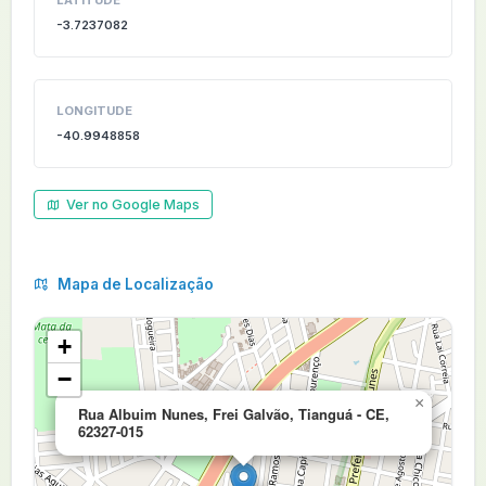
LATITUDE
-3.7237082
LONGITUDE
-40.9948858
Ver no Google Maps
Mapa de Localização
+
−
×
Rua Albuim Nunes, Frei Galvão, Tianguá - CE,
62327-015