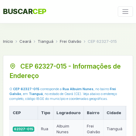
BUSCAR
CEP
Início
Ceará
Tianguá
Frei Galvão
CEP 62327-015
CEP 62327-015 - Informações de
Endereço
O
CEP 62327-015
corresponde a
Rua Albuim Nunes
, no bairro
Frei
Galvão
, em
Tianguá
, no estado de Ceará (CE). Veja abaixo o endereço
completo, código IBGE do município e coordenadas geográficas.
CEP
Tipo
Logradouro
Bairro
Cidade
UF
Albuim
Frei
Rua
Tianguá
62327-015
CE
Nunes
Galvão