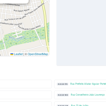
Leaflet
|
©
OpenStreetMap
Rua Prefeito Aliatar Aguiar Porte
62320-170
Rua Conselheiro João Lourenço
62320-180
Rua 31 de Julho
62320-225