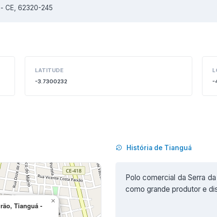
á - CE, 62320-245
LATITUDE
L
-3.7300232
-
História de Tianguá
Polo comercial da Serra da 
como grande produtor e dist
×
rão, Tianguá -