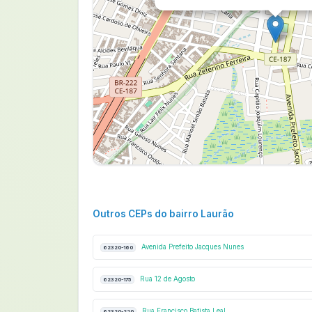
Outros CEPs do bairro Laurão
Avenida Prefeito Jacques Nunes
62320-160
Rua 12 de Agosto
62320-175
Rua Francisco Batista Leal
62320-220