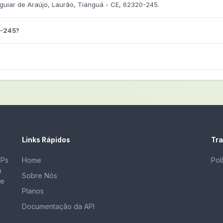
uiar de Araújo, Laurão, Tianguá - CE, 62320-245.
0-245?
Links Rápidos
Tra
EPs
Home
Pol
m
Sobre Nós
de
Planos
Documentação da API