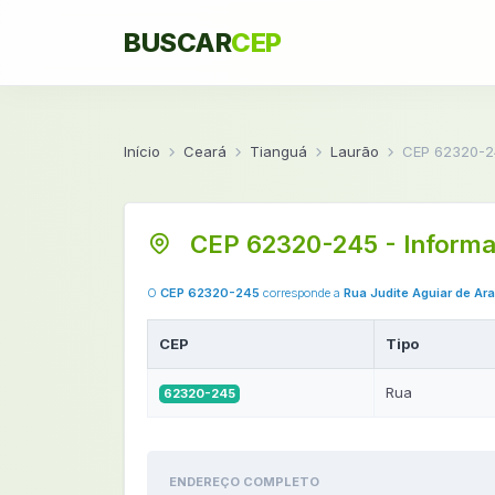
BUSCAR
CEP
Início
Ceará
Tianguá
Laurão
CEP 62320-2
CEP 62320-245 - Informa
O
CEP 62320-245
corresponde a
Rua Judite Aguiar de Ara
CEP
Tipo
Rua
62320-245
ENDEREÇO COMPLETO