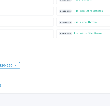
Rua Poeta Lauro Menezes
62320-235
Rua Parcifal Barroso
62320-250
Rua João da Silva Ramos
62320-265
2320-250
5