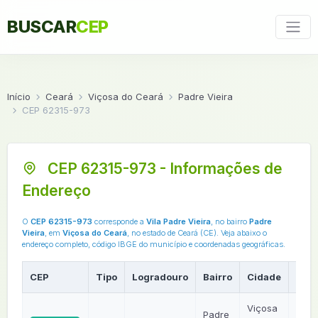
BUSCAR
CEP
Início
Ceará
Viçosa do Ceará
Padre Vieira
CEP 62315-973
CEP 62315-973 - Informações de
Endereço
O
CEP 62315-973
corresponde a
Vila Padre Vieira
, no bairro
Padre
Vieira
, em
Viçosa do Ceará
, no estado de Ceará (CE). Veja abaixo o
endereço completo, código IBGE do município e coordenadas geográficas.
CEP
Tipo
Logradouro
Bairro
Cidade
UF
Viçosa
Padre