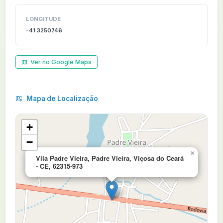
LONGITUDE
-41.3250746
Ver no Google Maps
Mapa de Localização
+
−
×
Vila Padre Vieira, Padre Vieira, Viçosa do Ceará
- CE, 62315-973