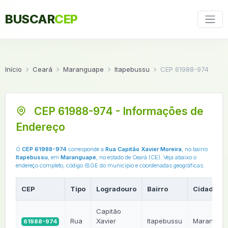
BUSCAR
CEP
Início
Ceará
Maranguape
Itapebussu
CEP 61988-974
CEP 61988-974 - Informações de
Endereço
O
CEP 61988-974
corresponde a
Rua Capitão Xavier Moreira
, no bairro
Itapebussu
, em
Maranguape
, no estado de Ceará (CE). Veja abaixo o
endereço completo, código IBGE do município e coordenadas geográficas.
CEP
Tipo
Logradouro
Bairro
Cidade
Capitão
Rua
Xavier
Itapebussu
Marangua
61988-974