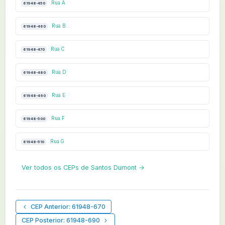
Rua A
61948-450
Rua B
61948-460
Rua C
61948-470
Rua D
61948-480
Rua E
61948-490
Rua F
61948-500
Rua G
61948-510
Ver todos os CEPs de Santos Dumont →
CEP Anterior: 61948-670
CEP Posterior: 61948-690