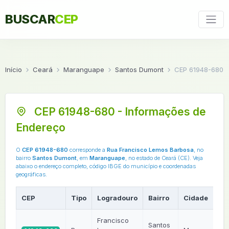
BUSCAR
CEP
Início
Ceará
Maranguape
Santos Dumont
CEP 61948-680
CEP 61948-680 - Informações de
Endereço
O
CEP 61948-680
corresponde a
Rua Francisco Lemos Barbosa
, no
bairro
Santos Dumont
, em
Maranguape
, no estado de Ceará (CE). Veja
abaixo o endereço completo, código IBGE do município e coordenadas
geográficas.
CEP
Tipo
Logradouro
Bairro
Cidade
Francisco
Santos