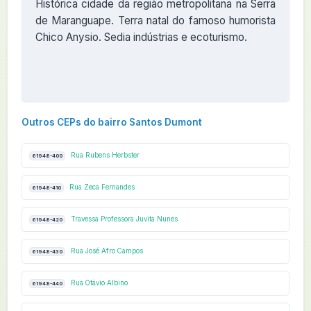
Histórica cidade da região metropolitana na Serra
de Maranguape. Terra natal do famoso humorista
Chico Anysio. Sedia indústrias e ecoturismo.
Outros CEPs do bairro Santos Dumont
Rua Rubens Herbster
61948-400
Rua Zeca Fernandes
61948-410
Travessa Professora Juvita Nunes
61948-420
Rua José Afro Campos
61948-430
Rua Otávio Albino
61948-440