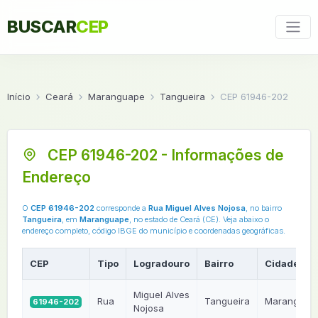
BUSCAR
CEP
Início
Ceará
Maranguape
Tangueira
CEP 61946-202
CEP 61946-202 - Informações de
Endereço
O
CEP 61946-202
corresponde a
Rua Miguel Alves Nojosa
, no bairro
Tangueira
, em
Maranguape
, no estado de Ceará (CE). Veja abaixo o
endereço completo, código IBGE do município e coordenadas geográficas.
CEP
Tipo
Logradouro
Bairro
Cidade
Miguel Alves
Rua
Tangueira
Maranguap
61946-202
Nojosa