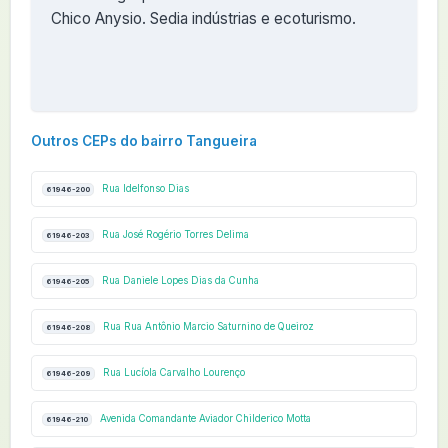
Chico Anysio. Sedia indústrias e ecoturismo.
Outros CEPs do bairro Tangueira
Rua Idelfonso Dias
61946-200
Rua José Rogério Torres Delima
61946-203
Rua Daniele Lopes Dias da Cunha
61946-205
Rua Rua Antônio Marcio Saturnino de Queiroz
61946-208
Rua Lucíola Carvalho Lourenço
61946-209
Avenida Comandante Aviador Childerico Motta
61946-210