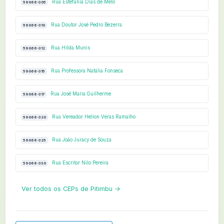
Rua Estefânia Dias de Melo
59066-305
Rua Doutor José Pedro Bezerra
59066-310
Rua Hilda Munis
59066-312
Rua Professora Natália Fonseca
59066-315
Rua José Maria Guilherme
59066-317
Rua Vereador Helion Veras Ramalho
59066-320
Rua João Juracy de Souza
59066-325
Rua Escritor Nilo Pereira
59066-330
Ver todos os CEPs de Pitimbu →