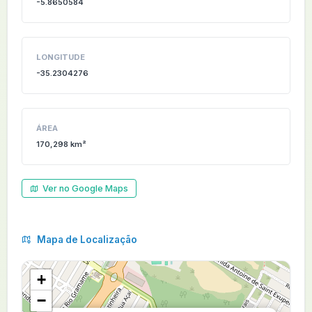
-5.8650584
LONGITUDE
-35.2304276
ÁREA
170,298 km²
Ver no Google Maps
Mapa de Localização
+
−