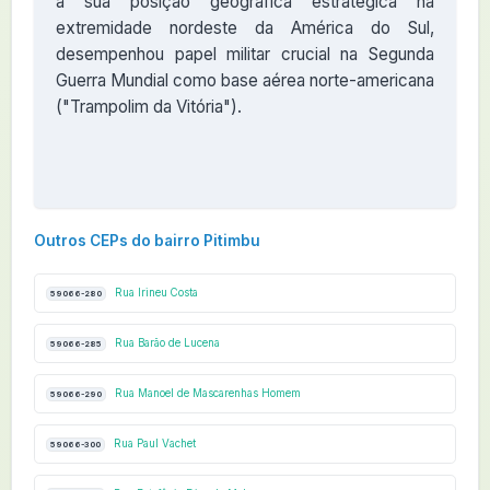
à sua posição geográfica estratégica na
extremidade nordeste da América do Sul,
desempenhou papel militar crucial na Segunda
Guerra Mundial como base aérea norte-americana
("Trampolim da Vitória").
Outros CEPs do bairro Pitimbu
Rua Irineu Costa
59066-280
Rua Barão de Lucena
59066-285
Rua Manoel de Mascarenhas Homem
59066-290
Rua Paul Vachet
59066-300