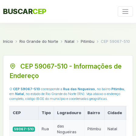
BUSCAR
CEP
Início
Rio Grande do Norte
Natal
Pitimbu
CEP 59067-510
CEP 59067-510 - Informações de
Endereço
O
CEP 59067-510
corresponde a
Rua das Nogueiras
, no bairro
Pitimbu
,
em
Natal
, no estado de Rio Grande do Norte (RN). Veja abaixo o endereço
completo, código IBGE do município e coordenadas geográficas.
CEP
Tipo
Logradouro
Bairro
Cidade
UF
das
Rua
Pitimbu
Natal
59067-510
RN
Nogueiras