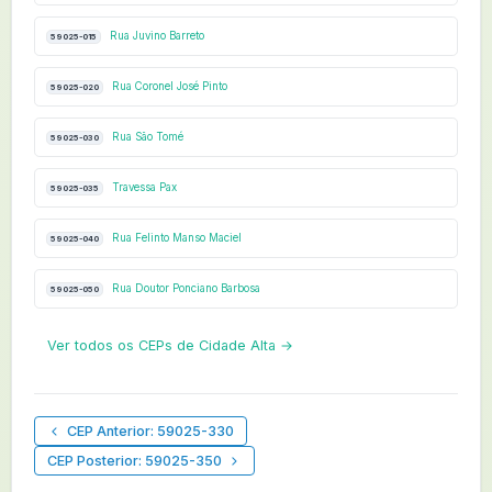
Rua Juvino Barreto
59025-015
Rua Coronel José Pinto
59025-020
Rua São Tomé
59025-030
Travessa Pax
59025-035
Rua Felinto Manso Maciel
59025-040
Rua Doutor Ponciano Barbosa
59025-050
Ver todos os CEPs de Cidade Alta →
CEP Anterior: 59025-330
CEP Posterior: 59025-350