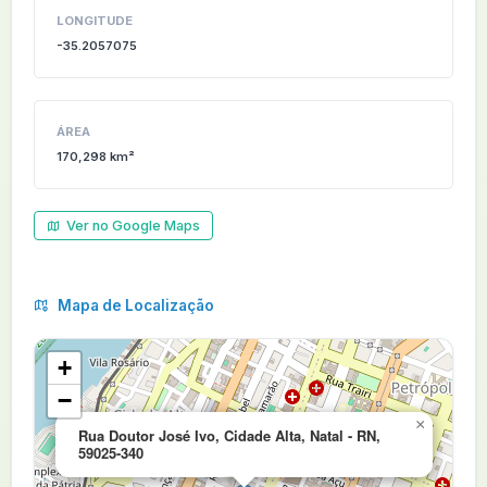
LONGITUDE
-35.2057075
ÁREA
170,298 km²
Ver no Google Maps
Mapa de Localização
+
−
×
Rua Doutor José Ivo, Cidade Alta, Natal - RN,
59025-340