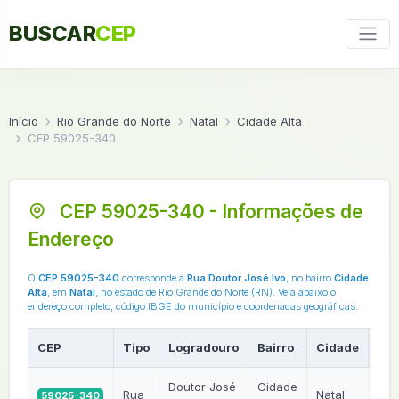
BUSCAR
CEP
Início
Rio Grande do Norte
Natal
Cidade Alta
CEP 59025-340
CEP 59025-340 - Informações de
Endereço
O
CEP 59025-340
corresponde a
Rua Doutor José Ivo
, no bairro
Cidade
Alta
, em
Natal
, no estado de Rio Grande do Norte (RN). Veja abaixo o
endereço completo, código IBGE do município e coordenadas geográficas.
CEP
Tipo
Logradouro
Bairro
Cidade
UF
Doutor José
Cidade
Rua
Natal
59025-340
RN