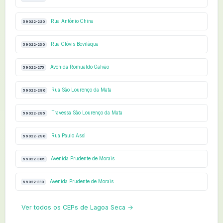
Rua Antônio China
59022-220
Rua Clóvis Beviláqua
59022-230
Avenida Romualdo Galvão
59022-275
Rua São Lourenço da Mata
59022-280
Travessa São Lourenço da Mata
59022-285
Rua Paulo Assi
59022-290
Avenida Prudente de Morais
59022-305
Avenida Prudente de Morais
59022-310
Ver todos os CEPs de Lagoa Seca →