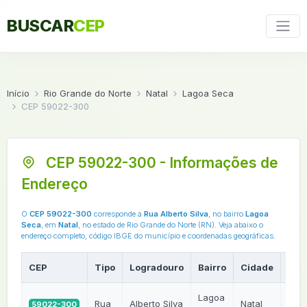
BUSCAR
CEP
Início
Rio Grande do Norte
Natal
Lagoa Seca
CEP 59022-300
CEP 59022-300 - Informações de
Endereço
O
CEP 59022-300
corresponde a
Rua Alberto Silva
, no bairro
Lagoa
Seca
, em
Natal
, no estado de Rio Grande do Norte (RN). Veja abaixo o
endereço completo, código IBGE do município e coordenadas geográficas.
CEP
Tipo
Logradouro
Bairro
Cidade
UF
Lagoa
Rua
Alberto Silva
Natal
59022-300
RN