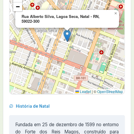
−
×
Rua Alberto Silva, Lagoa Seca, Natal - RN,
59022-300
Leaflet
|
©
OpenStreetMap
História de Natal
Fundada em 25 de dezembro de 1599 no entorno
do Forte dos Reis Magos, construído para