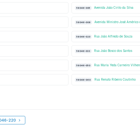
Avenida João Cirilo da Silva
58046-005
Avenida Ministro José Américo
58046-008
Rua João Alfredo de Souza
58046-020
Rua João Bosco dos Santos
58046-033
Rua Maria Yeda Carneiro Vilhen
58046-050
Rua Renato Ribeiro Coutinho
58046-060
8046-220