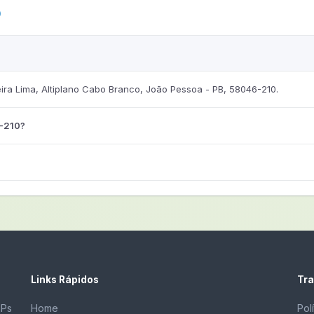
0
ra Lima, Altiplano Cabo Branco, João Pessoa - PB, 58046-210.
6-210?
Links Rápidos
Tra
EPs
Home
Pol