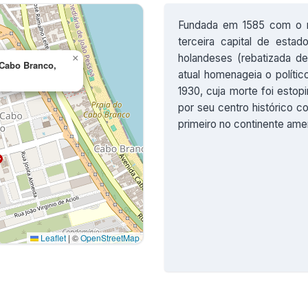
Fundada em 1585 com o 
terceira capital de estad
holandeses (rebatizada d
×
 Cabo Branco,
atual homenageia o políti
1930, cuja morte foi esto
por seu centro histórico c
primeiro no continente ame
Leaflet
|
©
OpenStreetMap