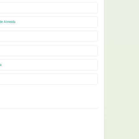
 de Almeida
a