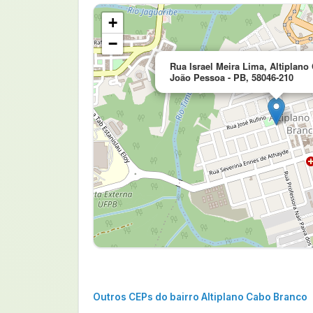
+
−
Rua Israel Meira Lima, Altiplano
João Pessoa - PB, 58046-210
Outros CEPs do bairro Altiplano Cabo Branco