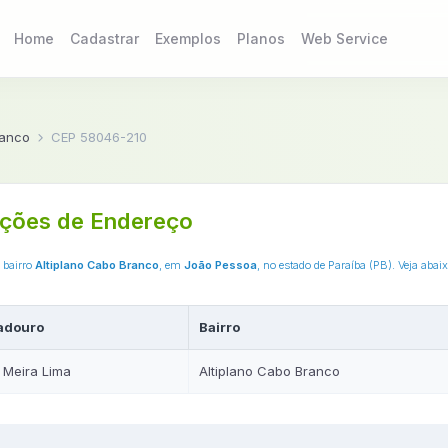
Home
Cadastrar
Exemplos
Planos
Web Service
ranco
CEP 58046-210
ções de Endereço
o bairro
Altiplano Cabo Branco
, em
João Pessoa
, no estado de Paraíba (PB). Veja aba
adouro
Bairro
l Meira Lima
Altiplano Cabo Branco