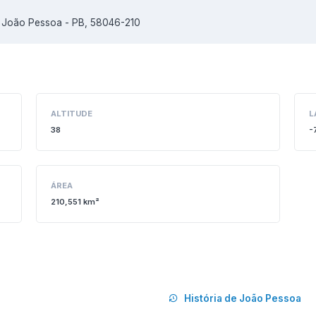
o, João Pessoa - PB, 58046-210
ALTITUDE
L
38
-
ÁREA
210,551 km²
História de João Pessoa