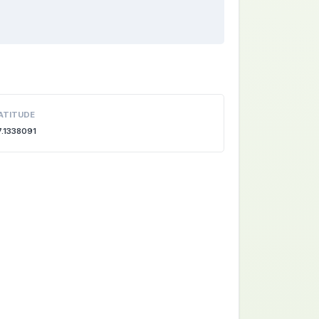
ATITUDE
7.1338091