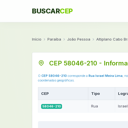
BUSCAR
CEP
Início
Paraíba
João Pessoa
Altiplano Cabo B
CEP 58046-210 - Informa
O
CEP 58046-210
corresponde a
Rua Israel Meira Lima
, n
coordenadas geográficas.
CEP
Tipo
Logr
Rua
Israe
58046-210