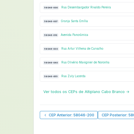
Rua Desembargador Rivaldo Pereira
58046-000
Granja Santa Emília
58046-007
Avenida Panorâmica
58046-010
Rua Artur Vilhena de Carvalho
58046-030
Rua Olivério Mavignier de Noronha
58046-040
Rua Zuly Lacerda
58046-055
Ver todos os CEPs de Altiplano Cabo Branco →
CEP Anterior: 58046-200
CEP Posterior: 5