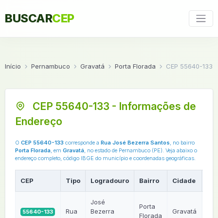
BUSCAR
CEP
Início
Pernambuco
Gravatá
Porta Florada
CEP 55640-133
CEP 55640-133 - Informações de
Endereço
O
CEP 55640-133
corresponde a
Rua José Bezerra Santos
, no bairro
Porta Florada
, em
Gravatá
, no estado de Pernambuco (PE). Veja abaixo o
endereço completo, código IBGE do município e coordenadas geográficas.
CEP
Tipo
Logradouro
Bairro
Cidade
UF
José
Porta
Rua
Bezerra
Gravatá
55640-133
PE
Florada