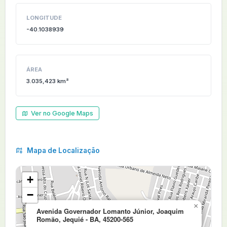
LONGITUDE
-40.1038939
ÁREA
3.035,423 km²
Ver no Google Maps
Mapa de Localização
+
−
×
Avenida Governador Lomanto Júnior, Joaquim
Romão, Jequié - BA, 45200-565