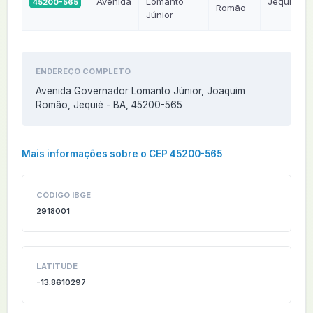
Avenida
Lomanto
Jequié
45200-565
Romão
Júnior
ENDEREÇO COMPLETO
Avenida Governador Lomanto Júnior, Joaquim
Romão, Jequié - BA, 45200-565
Mais informações sobre o CEP 45200-565
CÓDIGO IBGE
2918001
LATITUDE
-13.8610297