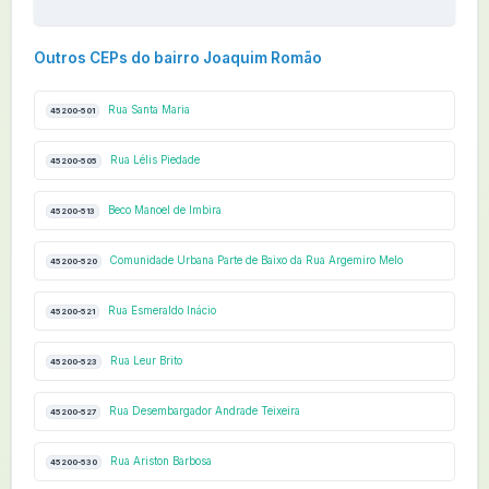
Outros CEPs do bairro Joaquim Romão
Rua Santa Maria
45200-501
Rua Lélis Piedade
45200-505
Beco Manoel de Imbira
45200-513
Comunidade Urbana Parte de Baixo da Rua Argemiro Melo
45200-520
Rua Esmeraldo Inácio
45200-521
Rua Leur Brito
45200-523
Rua Desembargador Andrade Teixeira
45200-527
Rua Ariston Barbosa
45200-530