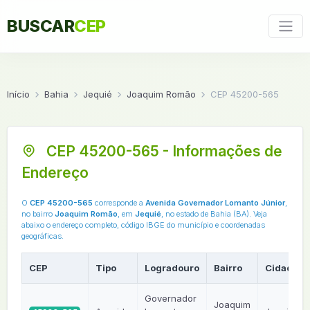
BUSCAR
CEP
Início
Bahia
Jequié
Joaquim Romão
CEP 45200-565
CEP 45200-565 - Informações de
Endereço
O
CEP 45200-565
corresponde a
Avenida Governador Lomanto Júnior
,
no bairro
Joaquim Romão
, em
Jequié
, no estado de Bahia (BA). Veja
abaixo o endereço completo, código IBGE do município e coordenadas
geográficas.
CEP
Tipo
Logradouro
Bairro
Cidade
Governador
Joaquim