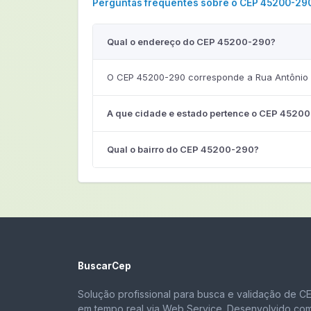
Perguntas frequentes sobre o CEP 45200-29
Qual o endereço do CEP 45200-290?
O CEP 45200-290 corresponde a Rua Antônio M
A que cidade e estado pertence o CEP 4520
Qual o bairro do CEP 45200-290?
BuscarCep
Solução profissional para busca e validação de C
em tempo real via Web Service. Desenvolvido co