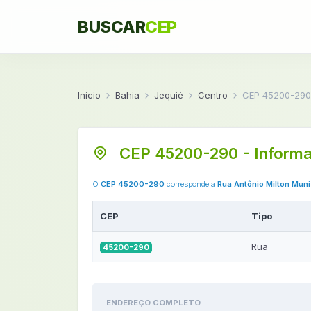
BUSCAR
CEP
Início
Bahia
Jequié
Centro
CEP 45200-290
CEP 45200-290 - Informa
O
CEP 45200-290
corresponde a
Rua Antônio Milton Mun
CEP
Tipo
Rua
45200-290
ENDEREÇO COMPLETO