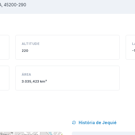
BA, 45200-290
ALTITUDE
L
220
-
ÁREA
3.035,423 km²
História de Jequié