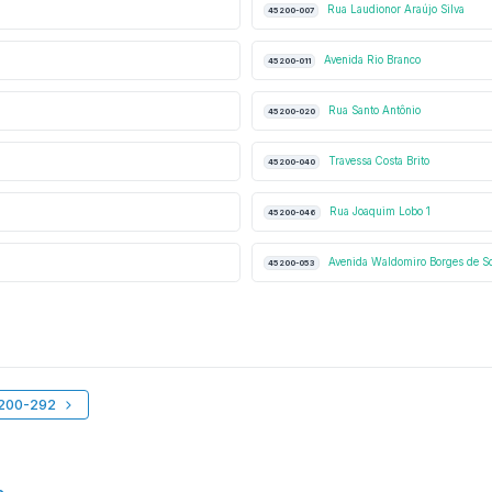
Rua Laudionor Araújo Silva
45200-007
Avenida Rio Branco
45200-011
Rua Santo Antônio
45200-020
Travessa Costa Brito
45200-040
Rua Joaquim Lobo 1
45200-046
Avenida Waldomiro Borges de S
45200-053
5200-292