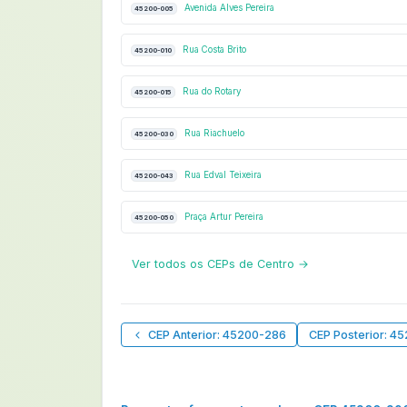
Avenida Alves Pereira
45200-005
Rua Costa Brito
45200-010
Rua do Rotary
45200-015
Rua Riachuelo
45200-030
Rua Edval Teixeira
45200-043
Praça Artur Pereira
45200-050
Ver todos os CEPs de Centro →
CEP Anterior: 45200-286
CEP Posterior: 4