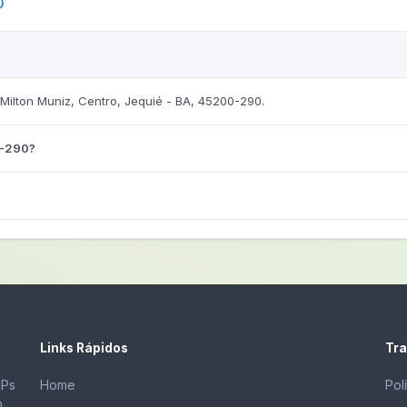
0
ilton Muniz, Centro, Jequié - BA, 45200-290.
0-290?
Links Rápidos
Tra
EPs
Home
Pol
m