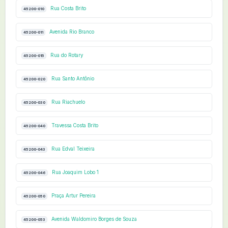
Rua Costa Brito
45200-010
Avenida Rio Branco
45200-011
Rua do Rotary
45200-015
Rua Santo Antônio
45200-020
Rua Riachuelo
45200-030
Travessa Costa Brito
45200-040
Rua Edval Teixeira
45200-043
Rua Joaquim Lobo 1
45200-046
Praça Artur Pereira
45200-050
Avenida Waldomiro Borges de Souza
45200-053