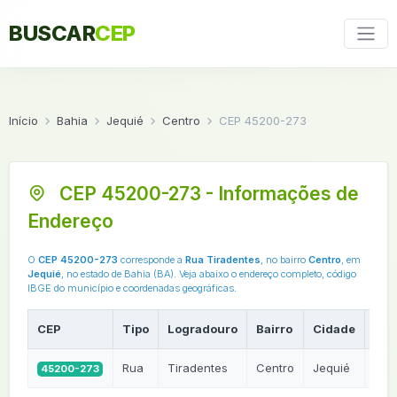
BUSCAR
CEP
Início
Bahia
Jequié
Centro
CEP 45200-273
CEP 45200-273 - Informações de
Endereço
O
CEP 45200-273
corresponde a
Rua Tiradentes
, no bairro
Centro
, em
Jequié
, no estado de Bahia (BA). Veja abaixo o endereço completo, código
IBGE do município e coordenadas geográficas.
CEP
Tipo
Logradouro
Bairro
Cidade
UF
Rua
Tiradentes
Centro
Jequié
45200-273
BA