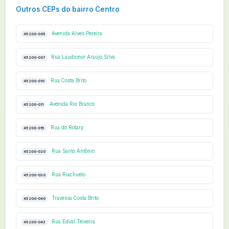
Outros CEPs do bairro Centro
Avenida Alves Pereira
45200-005
Rua Laudionor Araújo Silva
45200-007
Rua Costa Brito
45200-010
Avenida Rio Branco
45200-011
Rua do Rotary
45200-015
Rua Santo Antônio
45200-020
Rua Riachuelo
45200-030
Travessa Costa Brito
45200-040
Rua Edval Teixeira
45200-043