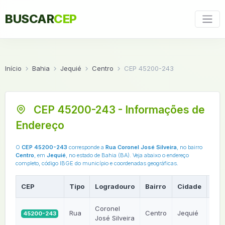
BUSCAR
CEP
Início
Bahia
Jequié
Centro
CEP 45200-243
CEP 45200-243 - Informações de
Endereço
O
CEP 45200-243
corresponde a
Rua Coronel José Silveira
, no bairro
Centro
, em
Jequié
, no estado de Bahia (BA). Veja abaixo o endereço
completo, código IBGE do município e coordenadas geográficas.
CEP
Tipo
Logradouro
Bairro
Cidade
UF
Coronel
Rua
Centro
Jequié
45200-243
BA
José Silveira