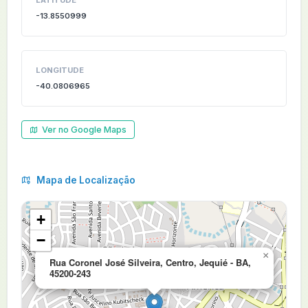
LATITUDE
-13.8550999
LONGITUDE
-40.0806965
Ver no Google Maps
Mapa de Localização
+
−
×
Rua Coronel José Silveira, Centro, Jequié - BA,
45200-243