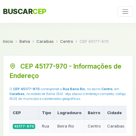
BUSCAR
CEP
Início
Bahia
Caraíbas
Centro
CEP 45177-970
CEP 45177-970 - Informações de
Endereço
O
CEP 45177-970
corresponde a
Rua Beira Rio
, no bairro
Centro
, em
Caraíbas
, no estado de Bahia (BA). Veja abaixo o endereço completo, código
IBGE do município e coordenadas geográficas.
CEP
Tipo
Logradouro
Bairro
Cidade
U
Rua
Beira Rio
Centro
Caraíbas
45177-970
B