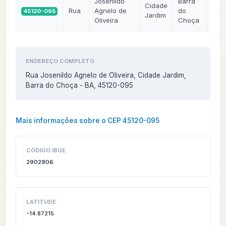
Josenildo
Barra
Cidade
Rua
Agnelo de
do
45120-095
BA
Jardim
Oliveira
Choça
ENDEREÇO COMPLETO
Rua Josenildo Agnelo de Oliveira, Cidade Jardim,
Barra do Choça - BA, 45120-095
Mais informações sobre o CEP 45120-095
CÓDIGO IBGE
2902906
LATITUDE
-14.87215