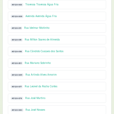
Travessa Travessa Água Fria
45120-003
Avenida Avenida Água Fria
45120-009
Rua Idelmar Moitinho
45120-011
Rua Mílton Soares de Almeida
45120-015
Rua Cândido Cascaes dos Santos
45120-018
Rua Mariano Sobrinho
45120-051
Rua Arlindo Alves Amorim
45120-065
Rua Leonel da Rocha Cortes
45120-077
Rua José Martins
45120-079
Rua José Novaes
45120-083