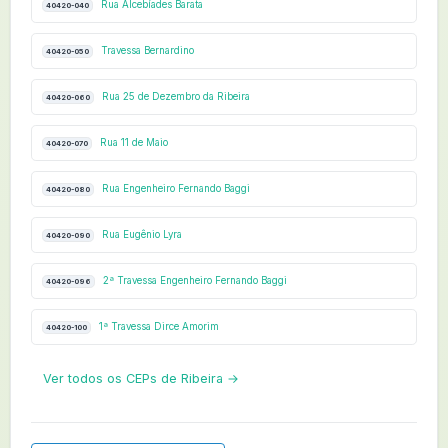
Rua Alcebíades Barata
40420-040
Travessa Bernardino
40420-050
Rua 25 de Dezembro da Ribeira
40420-060
Rua 11 de Maio
40420-070
Rua Engenheiro Fernando Baggi
40420-080
Rua Eugênio Lyra
40420-090
2ª Travessa Engenheiro Fernando Baggi
40420-096
1ª Travessa Dirce Amorim
40420-100
Ver todos os CEPs de Ribeira →