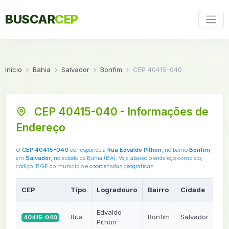
BUSCAR
CEP
Início
Bahia
Salvador
Bonfim
CEP 40415-040
CEP 40415-040 - Informações de
Endereço
O
CEP 40415-040
corresponde a
Rua Edvaldo Pithon
, no bairro
Bonfim
,
em
Salvador
, no estado de Bahia (BA). Veja abaixo o endereço completo,
código IBGE do município e coordenadas geográficas.
CEP
Tipo
Logradouro
Bairro
Cidade
UF
Edvaldo
Rua
Bonfim
Salvador
40415-040
B
Pithon