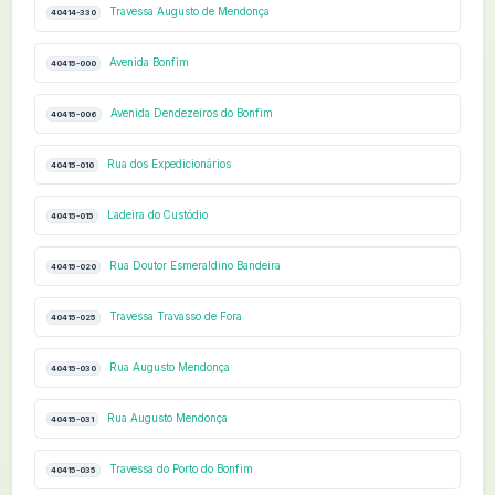
Travessa Augusto de Mendonça
40414-330
Avenida Bonfim
40415-000
Avenida Dendezeiros do Bonfim
40415-006
Rua dos Expedicionários
40415-010
Ladeira do Custódio
40415-015
Rua Doutor Esmeraldino Bandeira
40415-020
Travessa Travasso de Fora
40415-025
Rua Augusto Mendonça
40415-030
Rua Augusto Mendonça
40415-031
Travessa do Porto do Bonfim
40415-035