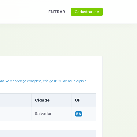
ENTRAR
Cadastrar-se
 abaixo o endereço completo, código IBGE do município e
Cidade
UF
Salvador
BA