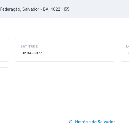
 Federação, Salvador - BA, 40221-155
LATITUDE
L
-12.9456977
-
História de Salvador