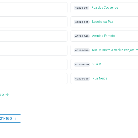
Rua dos Coqueiros
40220-015
Ladeira da Paz
40220-025
Avenida Parente
40220-040
Rua Ministro Amarílio Benjami
40220-050
Vila Itu
40220-060
Rua Neide
40220-085
ção →
221-160