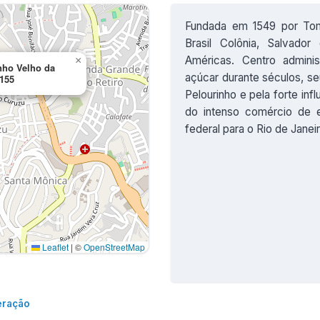
Fundada em 1549 por Tom
Brasil Colônia, Salvado
Américas. Centro adminis
×
nho Velho da
açúcar durante séculos, se
-155
Pelourinho e pela forte influ
do intenso comércio de e
federal para o Rio de Janei
Leaflet
|
©
OpenStreetMap
eração