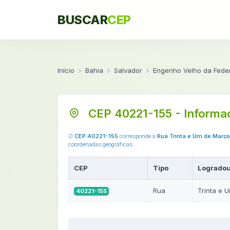
BUSCAR
CEP
Início
Bahia
Salvador
Engenho Velho da Fede
CEP 40221-155 - Informa
O
CEP 40221-155
corresponde a
Rua Trinta e Um de Março
coordenadas geográficas.
CEP
Tipo
Logradou
Rua
Trinta e 
40221-155