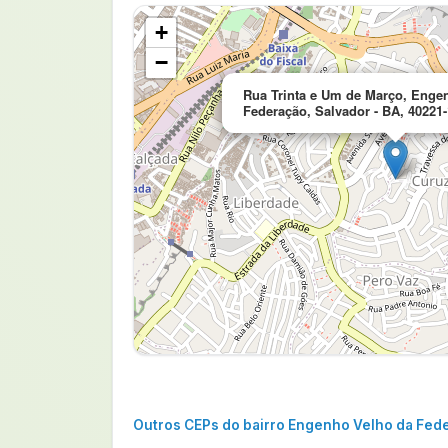
+
−
Rua Trinta e Um de Março, Enge
Federação, Salvador - BA, 40221
Outros CEPs do bairro Engenho Velho da Fed