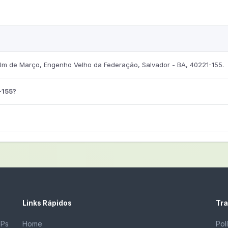
Um de Março, Engenho Velho da Federação, Salvador - BA, 40221-155.
-155?
Links Rápidos
Tra
EPs
Home
Pol