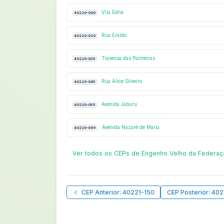
Vila Edna
40220-000
Rua Eraldo
40220-020
Travessa das Palmeiras
40220-035
Rua Alice Silveira
40220-045
Avenida Jaburu
40220-055
Avenida Nazaré de Maria
40220-065
Ver todos os CEPs de Engenho Velho da Federa
CEP Anterior: 40221-150
CEP Posterior: 40