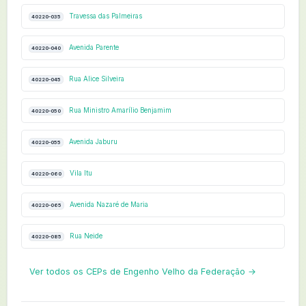
Travessa das Palmeiras
40220-035
Avenida Parente
40220-040
Rua Alice Silveira
40220-045
Rua Ministro Amarílio Benjamim
40220-050
Avenida Jaburu
40220-055
Vila Itu
40220-060
Avenida Nazaré de Maria
40220-065
Rua Neide
40220-085
Ver todos os CEPs de Engenho Velho da Federação →