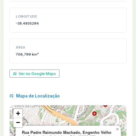
LONGITUDE
-38.4935294
ÁREA
706,799 km²
Ver no Google Maps
Mapa de Localização
+
−
×
Rua Padre Raimundo Machado, Engenho Velho