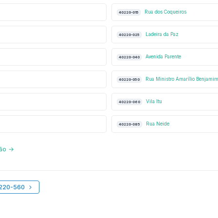
Rua dos Coqueiros
40220-015
Ladeira da Paz
40220-025
Avenida Parente
40220-040
Rua Ministro Amarílio Benjami
40220-050
Vila Itu
40220-060
Rua Neide
40220-085
ção →
0220-560