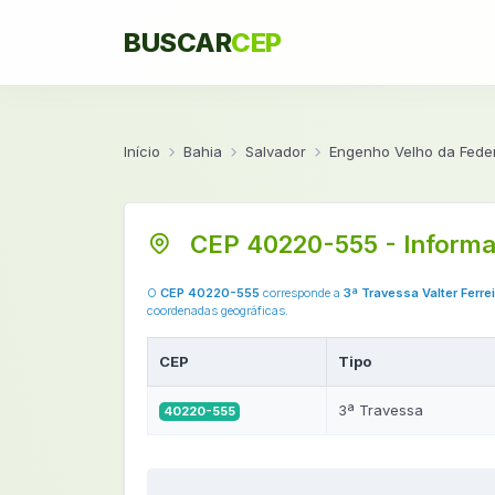
BUSCAR
CEP
Início
Bahia
Salvador
Engenho Velho da Fede
CEP 40220-555 - Informa
O
CEP 40220-555
corresponde a
3ª Travessa Valter Ferre
coordenadas geográficas.
CEP
Tipo
3ª Travessa
40220-555