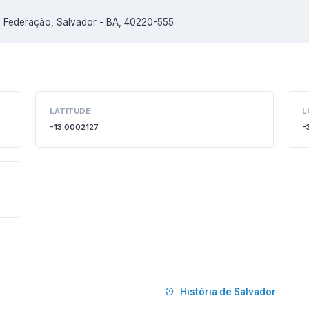
da Federação, Salvador - BA, 40220-555
LATITUDE
L
-13.0002127
-
História de Salvador