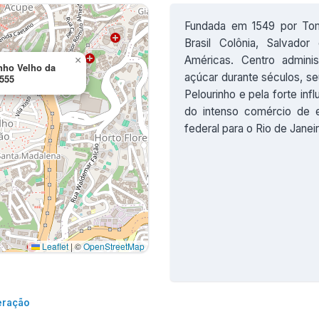
Fundada em 1549 por Tom
Brasil Colônia, Salvado
Américas. Centro adminis
×
enho Velho da
açúcar durante séculos, se
-555
Pelourinho e pela forte influ
do intenso comércio de e
federal para o Rio de Janei
Leaflet
|
©
OpenStreetMap
eração