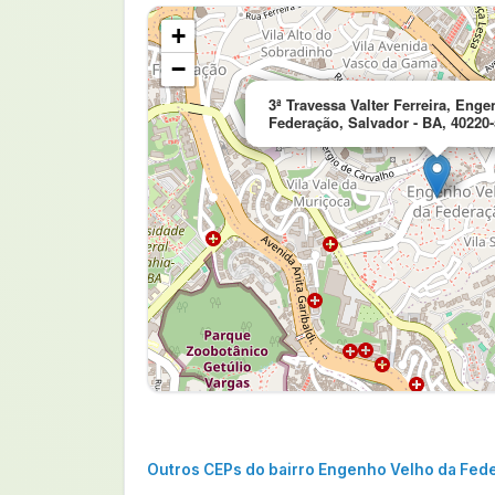
+
−
3ª Travessa Valter Ferreira, Eng
Federação, Salvador - BA, 40220
Outros CEPs do bairro Engenho Velho da Fed