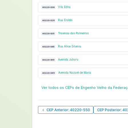
Vila Edna
40220-000
Rua Eraldo
40220-020
Travessa das Palmeiras
40220-035
Rua Alice Silveira
40220-045
Avenida Jaburu
40220-055
Avenida Nazaré de Maria
40220-065
Ver todos os CEPs de Engenho Velho da Federa
CEP Anterior: 40220-550
CEP Posterior: 4