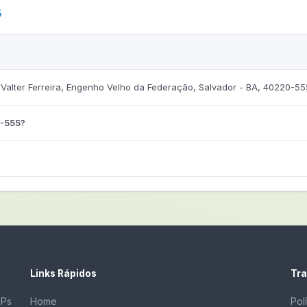
5
alter Ferreira, Engenho Velho da Federação, Salvador - BA, 40220-55
0-555?
Links Rápidos
Tra
EPs
Home
Pol