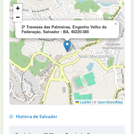
+
−
×
2ª Travessa das Palmeiras, Engenho Velho da
Federação, Salvador - BA, 40220-385
Leaflet
|
©
OpenStreetMap
História de Salvador