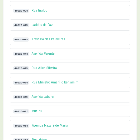
Rua Eraldo
40220-020
Ladeira da Paz
40220-025
Travessa das Palmeiras
40220-035
Avenida Parente
40220-040
Rua Alice Silveira
40220-045
Rua Ministro Amarílio Benjamim
40220-050
Avenida Jaburu
40220-055
Vila Itu
40220-060
Avenida Nazaré de Maria
40220-065
Rua Neide