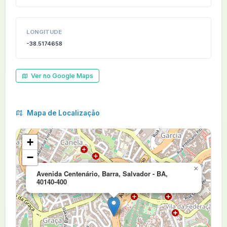
LONGITUDE
-38.5174658
Ver no Google Maps
Mapa de Localização
+
−
×
Avenida Centenário, Barra, Salvador - BA,
40140-400