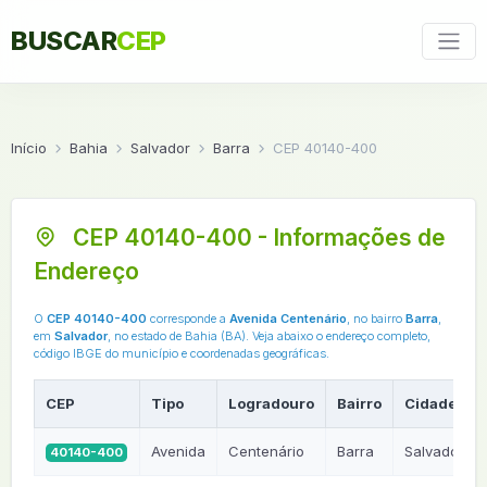
BUSCAR
CEP
Início
Bahia
Salvador
Barra
CEP 40140-400
CEP 40140-400 - Informações de
Endereço
O
CEP 40140-400
corresponde a
Avenida Centenário
, no bairro
Barra
,
em
Salvador
, no estado de Bahia (BA). Veja abaixo o endereço completo,
código IBGE do município e coordenadas geográficas.
CEP
Tipo
Logradouro
Bairro
Cidade
Avenida
Centenário
Barra
Salvador
40140-400