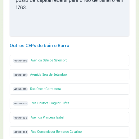
posto de capital federal para o Rio de Janeiro em
1763.
Outros CEPs do bairro Barra
Avenida Sete de Setembro
40130-000
Avenida Sete de Setembro
40130-001
Rua Oscar Carrascosa
40130-010
Rua Doutora Praguer Fróes
40130-020
Avenida Princesa Isabel
40130-030
Rua Comendador Bernardo Catarino
40130-040