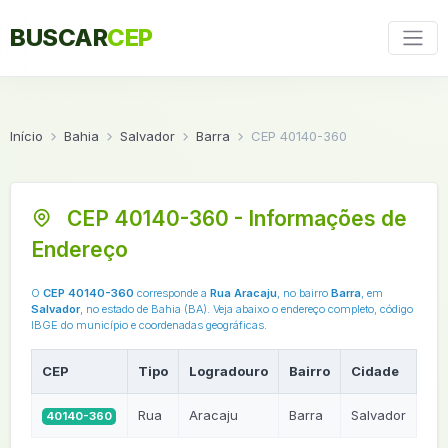
BUSCAR
CEP
Início
Bahia
Salvador
Barra
CEP 40140-360
CEP 40140-360 - Informações de
Endereço
O
CEP 40140-360
corresponde a
Rua Aracaju
, no bairro
Barra
, em
Salvador
, no estado de Bahia (BA). Veja abaixo o endereço completo, código
IBGE do município e coordenadas geográficas.
CEP
Tipo
Logradouro
Bairro
Cidade
UF
Rua
Aracaju
Barra
Salvador
40140-360
BA