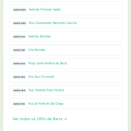
Avenida Princesa Isabel
40130-030
Rua Comendador Bernardo Catarino
40130-040
Avenida Brandão
40130-120
Vila Brandão
40130-125
Praça Santo Antônio da Barra
40130-130
Rua Raul Drumond
40130-150
Rua Tenente Pires Ferreira
40130-160
Rua do Forte de São Diogo
40130-170
Ver todos os CEPs de Barra →