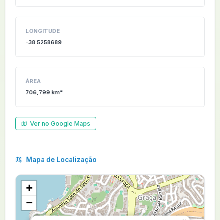
LONGITUDE
-38.5258689
ÁREA
706,799 km²
Ver no Google Maps
Mapa de Localização
+
−