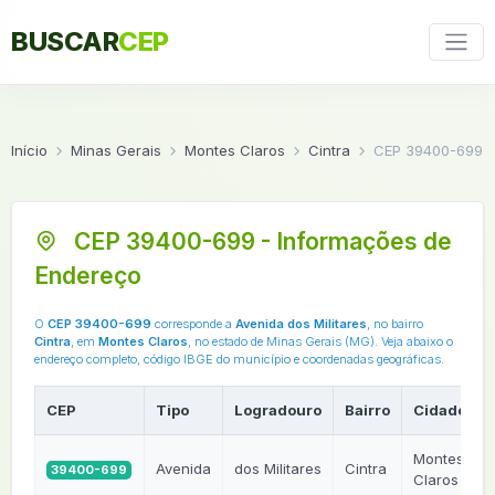
BUSCAR
CEP
Início
Minas Gerais
Montes Claros
Cintra
CEP 39400-699
CEP 39400-699 - Informações de
Endereço
O
CEP 39400-699
corresponde a
Avenida dos Militares
, no bairro
Cintra
, em
Montes Claros
, no estado de Minas Gerais (MG). Veja abaixo o
endereço completo, código IBGE do município e coordenadas geográficas.
CEP
Tipo
Logradouro
Bairro
Cidade
Montes
Avenida
dos Militares
Cintra
39400-699
Claros