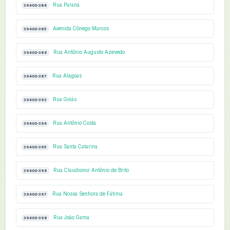
Rua Paraná
39400-384
Avenida Cônego Marcos
39400-385
Rua Antônio Augusto Azevedo
39400-386
Rua Alagoas
39400-387
Rua Goiás
39400-393
Rua Antônio Costa
39400-394
Rua Santa Catarina
39400-395
Rua Claudionor Antônio de Brito
39400-396
Rua Nossa Senhora de Fátima
39400-397
Rua João Gama
39400-398