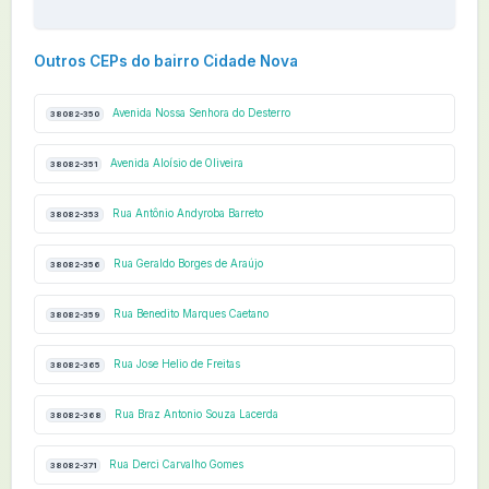
Outros CEPs do bairro Cidade Nova
Avenida Nossa Senhora do Desterro
38082-350
Avenida Aloísio de Oliveira
38082-351
Rua Antônio Andyroba Barreto
38082-353
Rua Geraldo Borges de Araújo
38082-356
Rua Benedito Marques Caetano
38082-359
Rua Jose Helio de Freitas
38082-365
Rua Braz Antonio Souza Lacerda
38082-368
Rua Derci Carvalho Gomes
38082-371