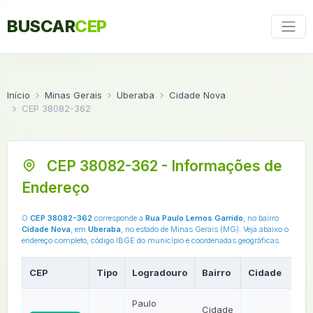
BUSCAR
CEP
Início
Minas Gerais
Uberaba
Cidade Nova
CEP 38082-362
CEP 38082-362 - Informações de
Endereço
O
CEP 38082-362
corresponde a
Rua Paulo Lemos Garrido
, no bairro
Cidade Nova
, em
Uberaba
, no estado de Minas Gerais (MG). Veja abaixo o
endereço completo, código IBGE do município e coordenadas geográficas.
CEP
Tipo
Logradouro
Bairro
Cidade
UF
Paulo
Cidade