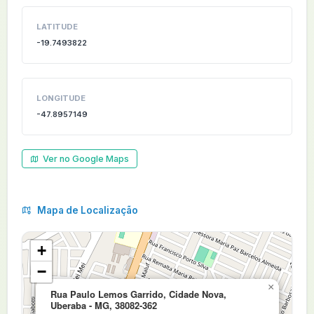
LATITUDE
-19.7493822
LONGITUDE
-47.8957149
Ver no Google Maps
Mapa de Localização
+
−
×
Rua Paulo Lemos Garrido, Cidade Nova,
Uberaba - MG, 38082-362