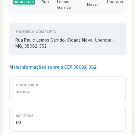
Rua
Lemos
Uberaba
38082-362
M
Nova
Garrido
ENDEREÇO COMPLETO
Rua Paulo Lemos Garrido, Cidade Nova, Uberaba -
MG, 38082-362
Mais informações sobre o CEP 38082-362
CÓDIGO IBGE
3170107
ALTITUDE
818