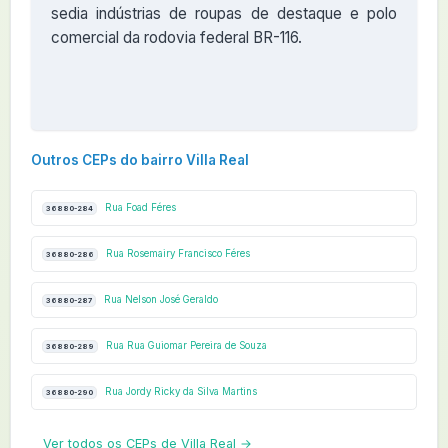
sedia indústrias de roupas de destaque e polo
comercial da rodovia federal BR-116.
Outros CEPs do bairro Villa Real
Rua Foad Féres
36880-284
Rua Rosemairy Francisco Féres
36880-286
Rua Nelson José Geraldo
36880-287
Rua Rua Guiomar Pereira de Souza
36880-289
Rua Jordy Ricky da Silva Martins
36880-290
Ver todos os CEPs de Villa Real →