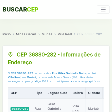
BUSCAR
CEP
Início
Minas Gerais
Muriaé
Villa Real
CEP 36880-282
CEP 36880-282 - Informações de
Endereço
O
CEP 36880-282
corresponde a
Rua Gilka Gabriella Dutra
, no bairro
Villa Real
, em
Muriaé
, no estado de Minas Gerais (MG). Veja abaixo o
endereço completo, código IBGE do município e coordenadas geográficas.
CEP
Tipo
Logradouro
Bairro
Cidade
UF
Gilka
Villa
Rua
Gabriella
Muriaé
36880-282
MG
Real