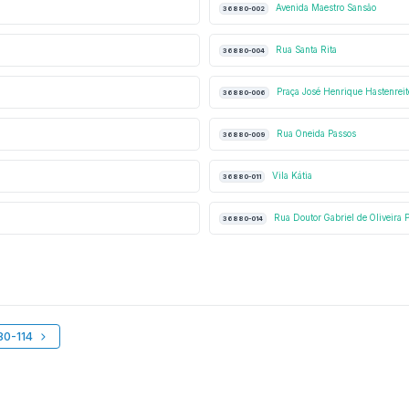
Avenida Maestro Sansão
36880-002
Rua Santa Rita
36880-004
Praça José Henrique Hastenreit
36880-006
Rua Oneida Passos
36880-009
Vila Kátia
36880-011
Rua Doutor Gabriel de Oliveira 
36880-014
80-114