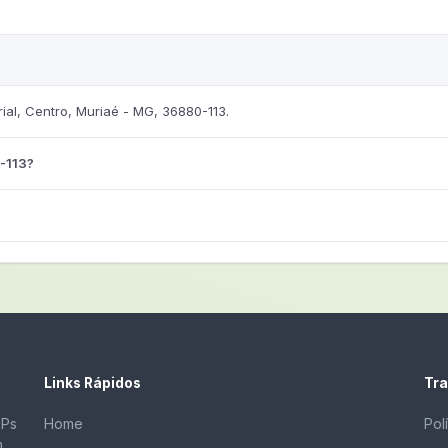
al, Centro, Muriaé - MG, 36880-113.
-113?
Links Rápidos
Tra
EPs
Home
Pol
m