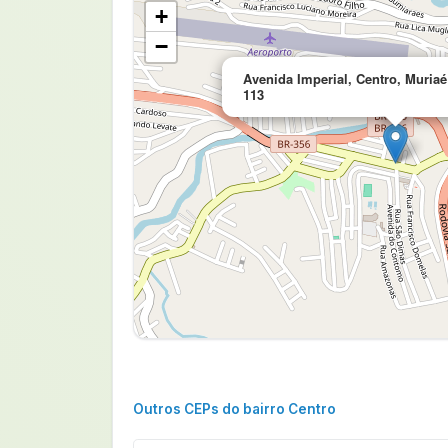
+
−
Avenida Imperial, Centro, Muriaé
113
Outros CEPs do bairro Centro