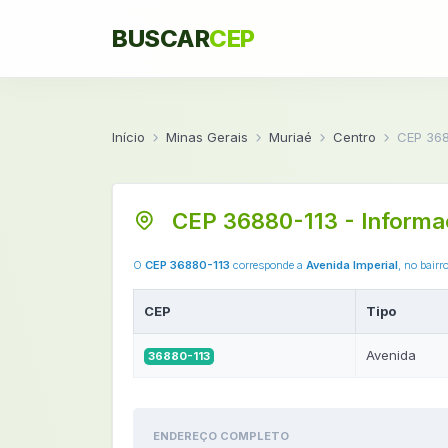
BUSCAR
CEP
Início
Minas Gerais
Muriaé
Centro
CEP 368
CEP 36880-113 - Informa
O
CEP 36880-113
corresponde a
Avenida Imperial
, no bairr
CEP
Tipo
Avenida
36880-113
ENDEREÇO COMPLETO