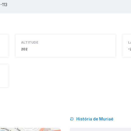
-113
ALTITUDE
L
202
-
História de Muriaé