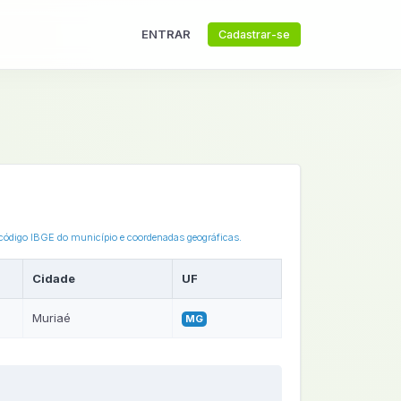
ENTRAR
Cadastrar-se
 código IBGE do município e coordenadas geográficas.
Cidade
UF
Muriaé
MG