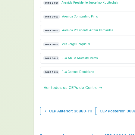
Avenida Presidente Juscelino Kubitschek
36880-001
Avenida Constantino Pinto
36880-003
Avenida Presidente Arthur Bernardes
36880-005
Vila Jorge Cerqueira
36880-007
Rua Abilio Alves de Matos
36880-010
Rua Coronel Domiciano
36880-013
Ver todos os CEPs de Centro →
CEP Anterior: 36880-111
CEP Posterior: 368