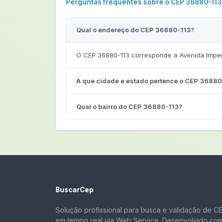
Perguntas frequentes sobre o CEP 36880-113
Qual o endereço do CEP 36880-113?
O CEP 36880-113 corresponde a Avenida Imperi
A que cidade e estado pertence o CEP 36880
Qual o bairro do CEP 36880-113?
BuscarCep
Solução profissional para busca e validação de C
em tempo real via Web Service. Desenvolvido co