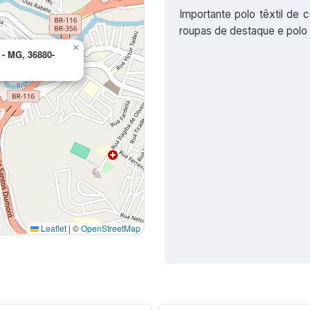
Importante polo têxtil de 
roupas de destaque e polo 
×
 - MG, 36880-
Leaflet
|
©
OpenStreetMap