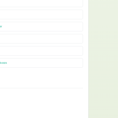
er
Passos