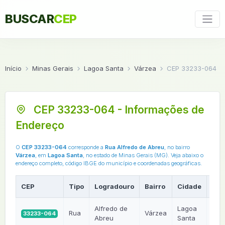
BUSCAR
CEP
Início
Minas Gerais
Lagoa Santa
Várzea
CEP 33233-064
CEP 33233-064 - Informações de
Endereço
O
CEP 33233-064
corresponde a
Rua Alfredo de Abreu
, no bairro
Várzea
, em
Lagoa Santa
, no estado de Minas Gerais (MG). Veja abaixo o
endereço completo, código IBGE do município e coordenadas geográficas.
CEP
Tipo
Logradouro
Bairro
Cidade
UF
Alfredo de
Lagoa
Rua
Várzea
33233-064
MG
Abreu
Santa