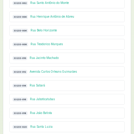
Rua Santo Antônio do Monte
33233-002
Rua Henrique Antônio de Abreu
33233-004
Rua Belo Horizonte
33233-006
Rua Teodorico Marques
33233-008
Rua Jacinto Machado
33233-010
Avenida Carlos Orleans Guimarães
33233-012
Rua Sabará
33233-014
Rua Jaboticatubas
33233-016
Rua João Batista
33233-018
Rua Santa Luzia
33233-020