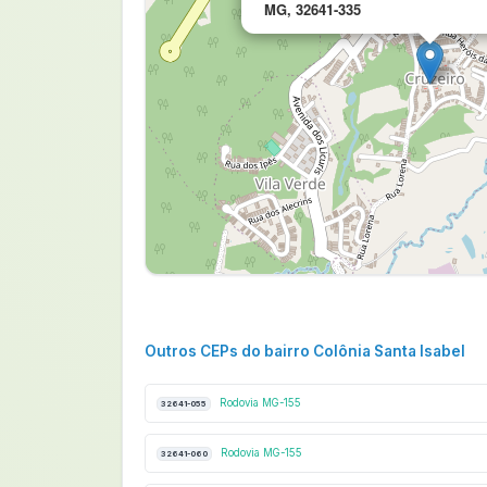
MG, 32641-335
Outros CEPs do bairro Colônia Santa Isabel
Rodovia MG-155
32641-055
Rodovia MG-155
32641-060