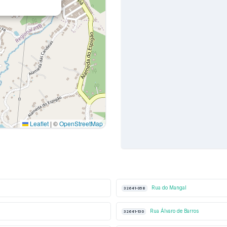
Leaflet
|
©
OpenStreetMap
Rua do Mangal
32641-058
Rua Álvaro de Barros
32641-130