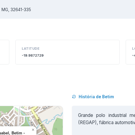
 - MG, 32641-335
LATITUDE
L
-19.9872729
-
História de Betim
Grande polo industrial me
(REGAP), fábrica automotiva
×
sabel, Betim -