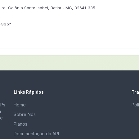
a, Colônia Santa Isabel, Betim - MG, 32641-335.
1-335?
Links Rápidos
Tra
EPs
Home
Pol
m
Sobre Nós
de
Planos
Documentação da API