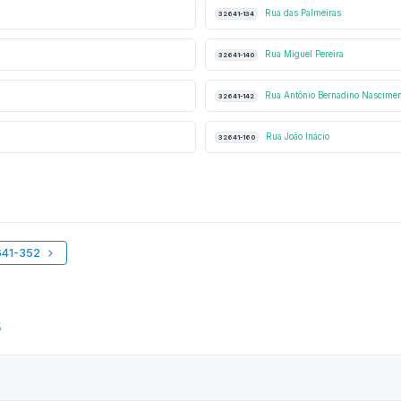
Rua das Palmeiras
32641-134
Rua Miguel Pereira
32641-140
Rua Antônio Bernadino Nascimen
32641-142
Rua João Inácio
32641-160
641-352
5