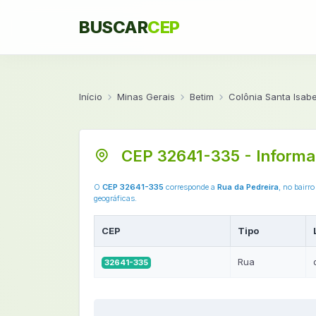
BUSCAR
CEP
Início
Minas Gerais
Betim
Colônia Santa Isabe
CEP 32641-335 - Informa
O
CEP 32641-335
corresponde a
Rua da Pedreira
, no bairr
geográficas.
CEP
Tipo
Rua
32641-335