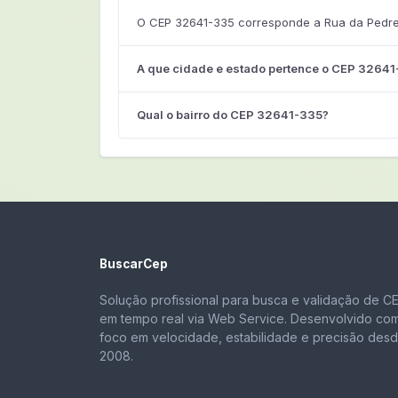
O CEP 32641-335 corresponde a Rua da Pedreir
A que cidade e estado pertence o CEP 3264
Qual o bairro do CEP 32641-335?
BuscarCep
Solução profissional para busca e validação de C
em tempo real via Web Service. Desenvolvido co
foco em velocidade, estabilidade e precisão des
2008.