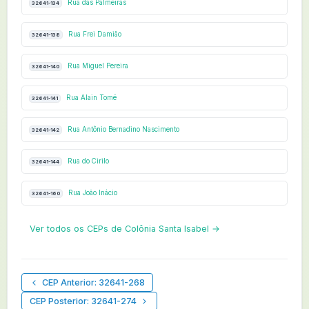
Rua das Palmeiras
32641-134
Rua Frei Damião
32641-138
Rua Miguel Pereira
32641-140
Rua Alain Tomé
32641-141
Rua Antônio Bernadino Nascimento
32641-142
Rua do Cirilo
32641-144
Rua João Inácio
32641-160
Ver todos os CEPs de Colônia Santa Isabel →
CEP Anterior: 32641-268
CEP Posterior: 32641-274