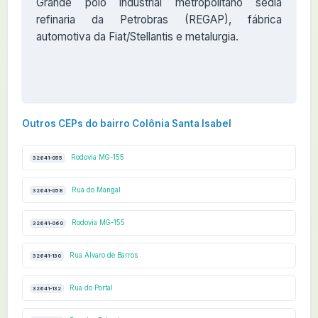
Grande polo industrial metropolitano sedia
refinaria da Petrobras (REGAP), fábrica
automotiva da Fiat/Stellantis e metalurgia.
Outros CEPs do bairro Colônia Santa Isabel
Rodovia MG-155
32641-055
Rua do Mangal
32641-058
Rodovia MG-155
32641-060
Rua Álvaro de Barros
32641-130
Rua do Portal
32641-132