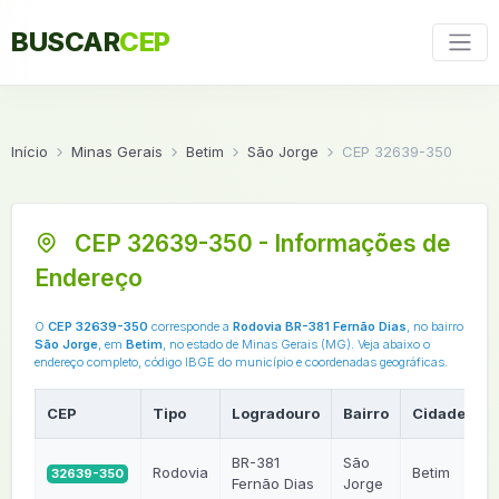
BUSCAR
CEP
Início
Minas Gerais
Betim
São Jorge
CEP 32639-350
CEP 32639-350 - Informações de
Endereço
O
CEP 32639-350
corresponde a
Rodovia BR-381 Fernão Dias
, no bairro
São Jorge
, em
Betim
, no estado de Minas Gerais (MG). Veja abaixo o
endereço completo, código IBGE do município e coordenadas geográficas.
CEP
Tipo
Logradouro
Bairro
Cidade
U
BR-381
São
Rodovia
Betim
32639-350
Fernão Dias
Jorge