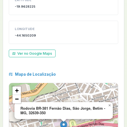
LATITUDE
-19.9628225
LONGITUDE
-44.1650209
Ver no Google Maps
Mapa de Localização
+
−
×
Rodovia BR-381 Fernão Dias, São Jorge, Betim -
MG, 32639-350