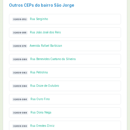
Outros CEPs do bairro São Jorge
Rua Serginho
32639-352
Rua João José dos Reis
32639-355
Avenida Rafael Barbizan
32639-370
Rua Benevides Caetano da Silveira
32639-380
Rua Petrolina
32639-382
Rua Doze de Outubro
32639-384
Rua Ouro Fino
32639-386
Rua Dona Nega
32639-388
Rua Orestes Diniz
32639-390