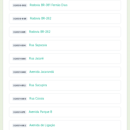
Rodovia BR-381 Fernão Dias
32630-002
Rodovia BR-262
32630-605
Rodovia BR-262
32631-005
Rua Sapucaia
32631-034
Rua Jacaré
32631-044
Avenida Jacarandá
32631-048
Rua Sucupira
32631-052
Rua Cássia
32631-060
Avenida Parque B
32631-075
Avenida de Ligação
32631-082