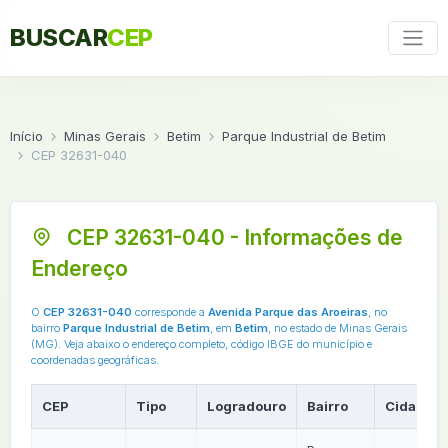
BUSCAR
CEP
Início
Minas Gerais
Betim
Parque Industrial de Betim
CEP 32631-040
CEP 32631-040 - Informações de
Endereço
O
CEP 32631-040
corresponde a
Avenida Parque das Aroeiras
, no
bairro
Parque Industrial de Betim
, em
Betim
, no estado de Minas Gerais
(MG). Veja abaixo o endereço completo, código IBGE do município e
coordenadas geográficas.
CEP
Tipo
Logradouro
Bairro
Cidade