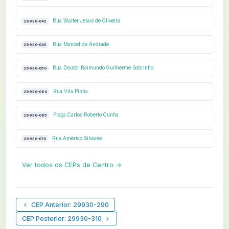
Rua Walter Jesus de Oliveira
29930-043
Rua Manoel de Andrade
29930-045
Rua Doutor Raimundo Guilherme Sobrinho
29930-050
Rua Vila Pinha
29930-060
Praça Carlos Roberto Cunha
29930-065
Rua Américo Silvares
29930-070
Ver todos os CEPs de Centro →
CEP Anterior: 29930-290
CEP Posterior: 29930-310