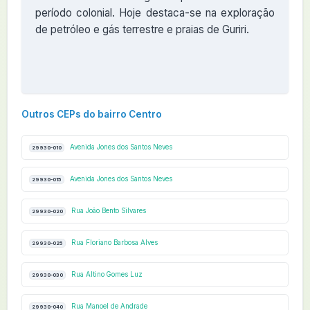
período colonial. Hoje destaca-se na exploração
de petróleo e gás terrestre e praias de Guriri.
Outros CEPs do bairro Centro
Avenida Jones dos Santos Neves
29930-010
Avenida Jones dos Santos Neves
29930-015
Rua João Bento Silvares
29930-020
Rua Floriano Barbosa Alves
29930-025
Rua Altino Gomes Luz
29930-030
Rua Manoel de Andrade
29930-040