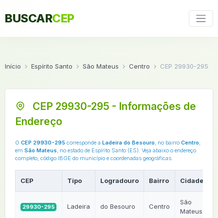
BUSCAR
CEP
Início
Espírito Santo
São Mateus
Centro
CEP 29930-295
CEP 29930-295 - Informações de
Endereço
O
CEP 29930-295
corresponde a
Ladeira do Besouro
, no bairro
Centro
,
em
São Mateus
, no estado de Espírito Santo (ES). Veja abaixo o endereço
completo, código IBGE do município e coordenadas geográficas.
CEP
Tipo
Logradouro
Bairro
Cidade
U
São
Ladeira
do Besouro
Centro
29930-295
Mateus