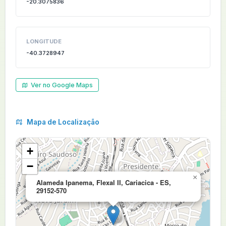
-20.3075836
LONGITUDE
-40.3728947
Ver no Google Maps
Mapa de Localização
+
−
×
Alameda Ipanema, Flexal II, Cariacica - ES,
29152-570