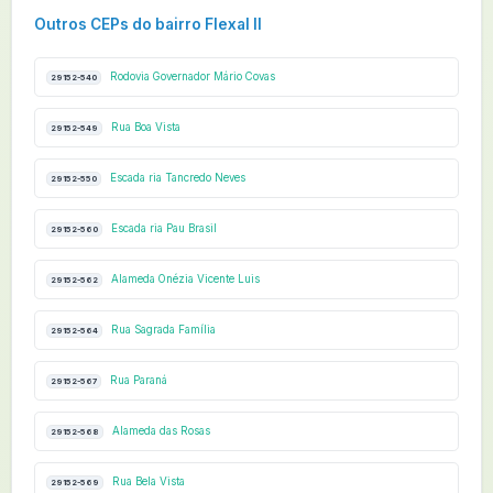
Outros CEPs do bairro Flexal II
Rodovia Governador Mário Covas
29152-540
Rua Boa Vista
29152-549
Escada ria Tancredo Neves
29152-550
Escada ria Pau Brasil
29152-560
Alameda Onézia Vicente Luis
29152-562
Rua Sagrada Família
29152-564
Rua Paraná
29152-567
Alameda das Rosas
29152-568
Rua Bela Vista
29152-569