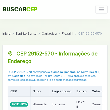
BUSCAR
CEP
Início
Espírito Santo
Cariacica
Flexal II
CEP 29152-570
CEP 29152-570 - Informações de
Endereço
O
CEP 29152-570
corresponde a
Alameda Ipanema
, no bairro
Flexal II
,
em
Cariacica
, no estado de Espírito Santo (ES). Veja abaixo o endereço
completo, código IBGE do município e coordenadas geográficas.
CEP
Tipo
Logradouro
Bairro
Cidade
Flexal
Alameda
Ipanema
Cariacica
29152-570
II