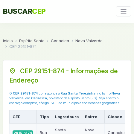
BUSCAR
CEP
Início
Espírito Santo
Cariacica
Nova Valverde
CEP 29151-874
CEP 29151-874 - Informações de
Endereço
O
CEP 29151-874
corresponde a
Rua Santa Terezinha
, no bairro
Nova
Valverde
, em
Cariacica
, no estado de Espírito Santo (ES). Veja abaixo o
endereço completo, código IBGE do município e coordenadas geográficas.
CEP
Tipo
Logradouro
Bairro
Cidade
Santa
Nova
Rua
Cariacica
29151-874