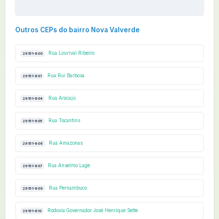
Outros CEPs do bairro Nova Valverde
Rua Lourival Ribeiro
29151-800
Rua Rui Barbosa
29151-801
Rua Aracajú
29151-804
Rua Tocantins
29151-805
Rua Amazonas
29151-806
Rua Anselmo Lage
29151-807
Rua Pernambuco
29151-809
Rodovia Governador José Henrique Sette
29151-810