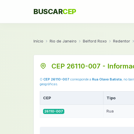
BUSCAR
CEP
Início
Rio de Janeiro
Belford Roxo
Redentor
CEP 26110-007 - Informa
O
CEP 26110-007
corresponde a
Rua Olavo Batista
, no bai
geográficas.
CEP
Tipo
Rua
26110-007