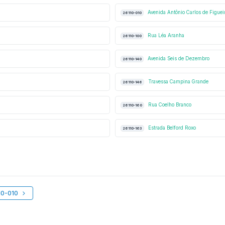
Avenida Antônio Carlos de Figuei
26110-010
Rua Léa Aranha
26110-100
Avenida Seis de Dezembro
26110-140
Travessa Campina Grande
26110-146
Rua Coelho Branco
26110-160
Estrada Belford Roxo
26110-163
10-010