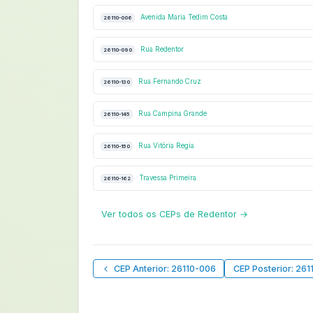
Avenida Maria Tedim Costa
26110-006
Rua Redentor
26110-090
Rua Fernando Cruz
26110-130
Rua Campina Grande
26110-145
Rua Vitória Regia
26110-150
Travessa Primeira
26110-162
Ver todos os CEPs de Redentor →
CEP Anterior: 26110-006
CEP Posterior: 261