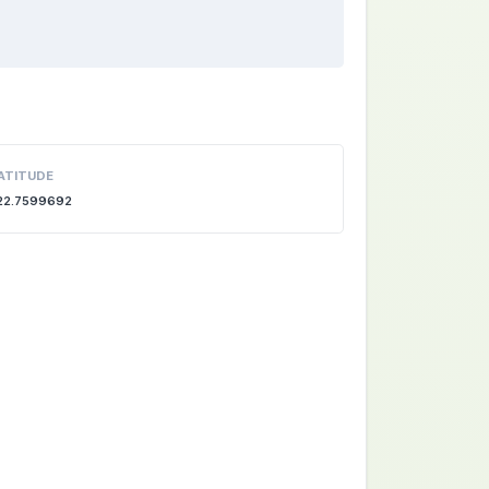
ATITUDE
22.7599692