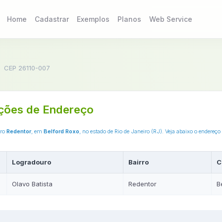
Home
Cadastrar
Exemplos
Planos
Web Service
CEP 26110-007
ções de Endereço
rro
Redentor
, em
Belford Roxo
, no estado de Rio de Janeiro (RJ). Veja abaixo o endere
Logradouro
Bairro
C
Olavo Batista
Redentor
B