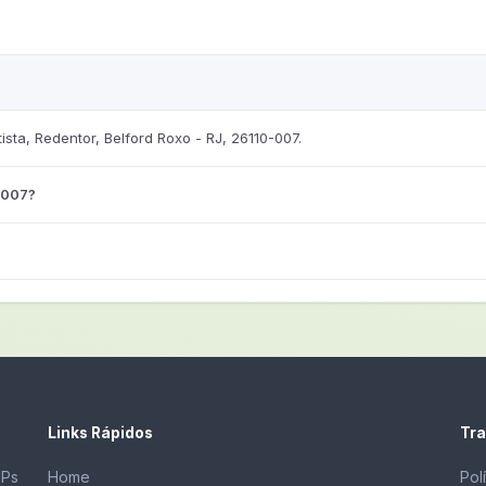
ta, Redentor, Belford Roxo - RJ, 26110-007.
-007?
Links Rápidos
Tra
EPs
Home
Pol