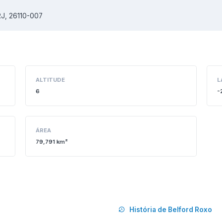
RJ, 26110-007
ALTITUDE
L
6
-
ÁREA
79,791 km²
História de Belford Roxo