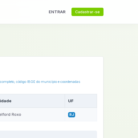
ENTRAR
Cadastrar-se
ço completo, código IBGE do município e coordenadas
idade
UF
elford Roxo
RJ