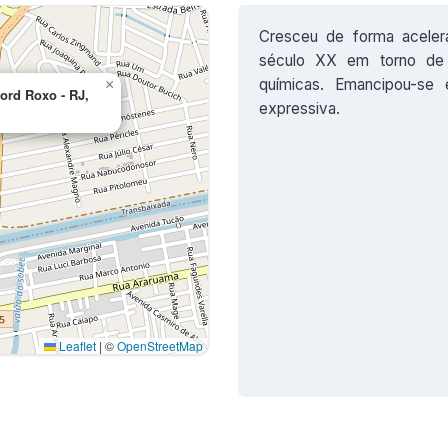
Cresceu de forma aceler
século XX em torno de a
químicas. Emancipou-se
×
ford Roxo - RJ,
expressiva.
Leaflet
|
©
OpenStreetMap